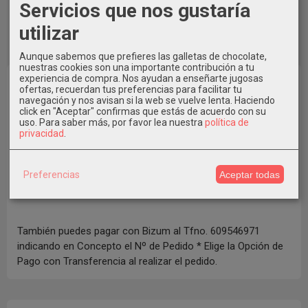
Servicios que nos gustaría
utilizar
Aunque sabemos que prefieres las galletas de chocolate,
nuestras cookies son una importante contribución a tu
experiencia de compra. Nos ayudan a enseñarte jugosas
ofertas, recuerdan tus preferencias para facilitar tu
navegación y nos avisan si la web se vuelve lenta. Haciendo
click en "Aceptar" confirmas que estás de acuerdo con su
uso.
Para saber más, por favor lea nuestra
política de
privacidad
.
Preferencias
Aceptar todas
También puedes pagar con Bizum al Tfno. 609546971
indicando en Concepto el Nº de Pedido * Elige la Opción de
Pago con Transferencia al realizar el pedido.