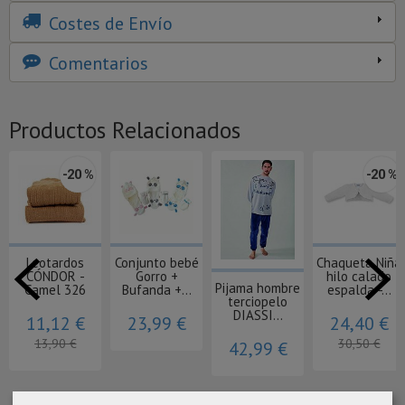
Costes de Envío
Comentarios
Productos Relacionados
-20 %
-20 %
Leotardos
Conjunto bebé
Chaqueta Niña
CÓNDOR -
Gorro +
hilo calado
Pijama hombre
Camel 326
Bufanda +...
espalda -...
terciopelo
DIASSI...
11,12 €
23,99 €
24,40 €
13,90 €
30,50 €
42,99 €