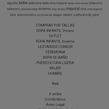
bebe
algodón
bebe-nina
bebe-nina-mayoral
bebe-nino
bebe-nina-verano
mayoral
invierno
nina
calamaro
calamaro-baby
mac-ilusion
nina-mayoral
nino
verano
otono-invierno
vuelta-al-cole
yatsi
reciennacido
tobogan
COMPRAR POR TALLAS
ROPA INFANTIL Verano
OUTLET
ROPA INFANTIL Invierno
LEOTARDOS CONDOR
CEREMONIA
ROPA DE BAÑO
PUERICULTURA LIGERA
MUJER
HOMBRE
Web
Ir arriba
Contáctanos
Aviso Legal