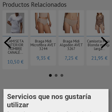
Productos Relacionados
CAMISETA
Braga Midi
Braga Midi
Camiseta Mujer
INTERIOR
Microfibra AVET
Algodón AVET
Blonda manga
HOMBRE
3244
3267
larga...
CANALÉ...
9,35 €
7,25 €
21,95 €
10,50 €
Servicios que nos gustaría
utilizar