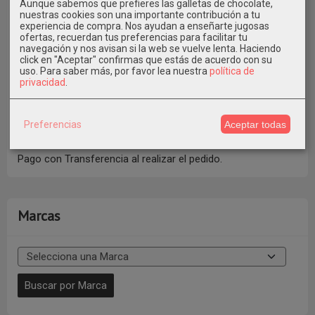
Aunque sabemos que prefieres las galletas de chocolate,
nuestras cookies son una importante contribución a tu
experiencia de compra. Nos ayudan a enseñarte jugosas
ofertas, recuerdan tus preferencias para facilitar tu
navegación y nos avisan si la web se vuelve lenta. Haciendo
click en "Aceptar" confirmas que estás de acuerdo con su
uso.
Para saber más, por favor lea nuestra
política de
privacidad
.
Preferencias
Aceptar todas
También puedes pagar con Bizum al Tfno. 609546971
indicando en Concepto el Nº de Pedido * Elige la Opción de
Pago con Transferencia al realizar el pedido.
Marcas