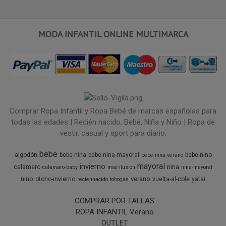
MODA INFANTIL ONLINE MULTIMARCA
Comprar Ropa Infantil y Ropa Bebé de marcas españolas para
todas las edades | Recién nacido, Bebé, Niña y Niño | Ropa de
vestir, casual y sport para diario.
bebe
algodón
bebe-nina
bebe-nina-mayoral
bebe-nino
bebe-nina-verano
mayoral
invierno
nina
calamaro
calamaro-baby
mac-ilusion
nina-mayoral
nino
verano
otono-invierno
vuelta-al-cole
yatsi
reciennacido
tobogan
COMPRAR POR TALLAS
ROPA INFANTIL Verano
OUTLET