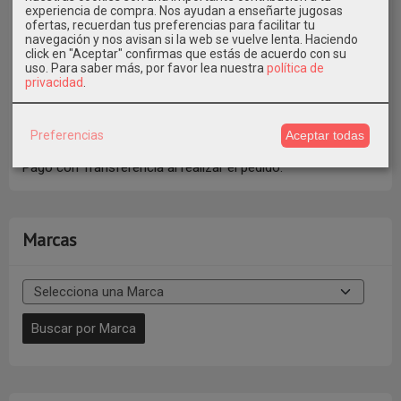
experiencia de compra. Nos ayudan a enseñarte jugosas
ofertas, recuerdan tus preferencias para facilitar tu
navegación y nos avisan si la web se vuelve lenta. Haciendo
click en "Aceptar" confirmas que estás de acuerdo con su
uso.
Para saber más, por favor lea nuestra
política de
privacidad
.
También puedes pagar con Bizum al Tfno. 609546971
Preferencias
Aceptar todas
indicando en Concepto el Nº de Pedido * Elige la Opción de
Pago con Transferencia al realizar el pedido.
Marcas