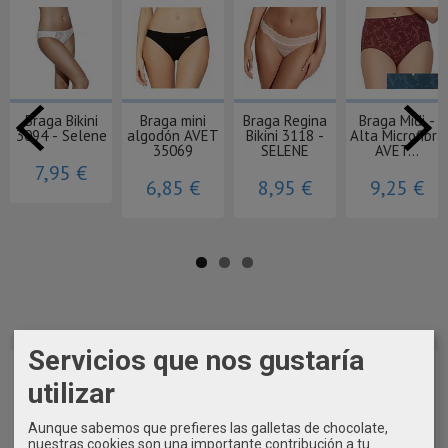
Braga Bikini
Braga mini
Braga Regina
Braga Midi -
3094 - Selene
algodón AVET
Bikini 3118 -
Alta Microfibra
35069
SELENE
AVET...
7,95 €
6,85 €
8,95 €
9,25 €
Servicios que nos gustaría
utilizar
Aunque sabemos que prefieres las galletas de chocolate,
nuestras cookies son una importante contribución a tu