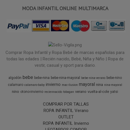
MODA INFANTIL ONLINE MULTIMARCA
Comprar Ropa Infantil y Ropa Bebé de marcas españolas para
todas las edades | Recién nacido, Bebé, Niña y Niño | Ropa de
vestir, casual y sport para diario.
bebe
algodón
bebe-nina
bebe-nina-mayoral
bebe-nino
bebe-nina-verano
mayoral
invierno
nina
calamaro
calamaro-baby
mac-ilusion
nina-mayoral
nino
verano
otono-invierno
vuelta-al-cole
yatsi
reciennacido
tobogan
COMPRAR POR TALLAS
ROPA INFANTIL Verano
OUTLET
ROPA INFANTIL Invierno
LEOTARDOS CONDOR