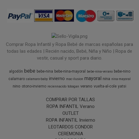
Comprar Ropa Infantil y Ropa Bebé de marcas españolas para
todas las edades | Recién nacido, Bebé, Niña y Niño | Ropa de
vestir, casual y sport para diario.
bebe
algodón
bebe-nina
bebe-nina-mayoral
bebe-nino
bebe-nina-verano
mayoral
invierno
nina
calamaro
calamaro-baby
mac-ilusion
nina-mayoral
nino
verano
otono-invierno
vuelta-al-cole
yatsi
reciennacido
tobogan
COMPRAR POR TALLAS
ROPA INFANTIL Verano
OUTLET
ROPA INFANTIL Invierno
LEOTARDOS CONDOR
CEREMONIA