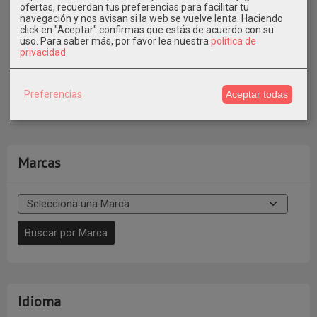
ofertas, recuerdan tus preferencias para facilitar tu
navegación y nos avisan si la web se vuelve lenta. Haciendo
click en "Aceptar" confirmas que estás de acuerdo con su
uso.
Para saber más, por favor lea nuestra
política de
privacidad
.
También puedes pagar con Bizum al Tfno. 609546971
indicando en Concepto el Nº de Pedido * Elige la Opción de
Preferencias
Aceptar todas
Pago con Transferencia al realizar el pedido.
Marcas
Idioma