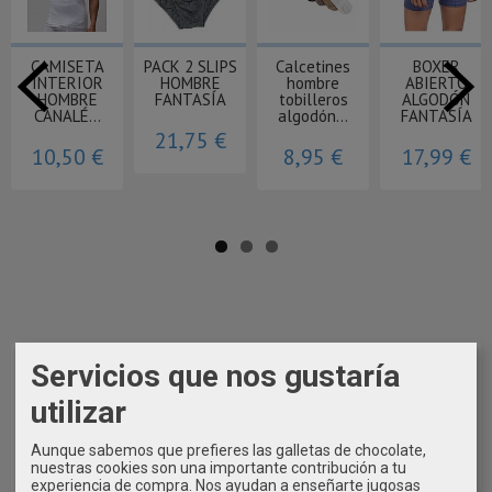
CAMISETA
PACK 2 SLIPS
Calcetines
BOXER
INTERIOR
HOMBRE
hombre
ABIERTO
HOMBRE
FANTASÍA
tobilleros
ALGODÓN
CANALÉ...
algodón...
FANTASÍA
21,75 €
10,50 €
8,95 €
17,99 €
Servicios que nos gustaría
utilizar
Aunque sabemos que prefieres las galletas de chocolate,
nuestras cookies son una importante contribución a tu
experiencia de compra. Nos ayudan a enseñarte jugosas