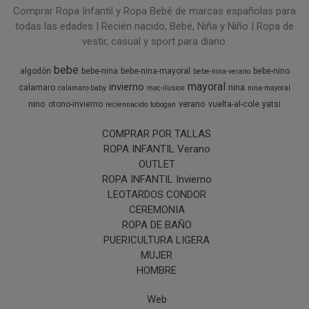
Comprar Ropa Infantil y Ropa Bebé de marcas españolas para
todas las edades | Recién nacido, Bebé, Niña y Niño | Ropa de
vestir, casual y sport para diario.
bebe
algodón
bebe-nina
bebe-nina-mayoral
bebe-nino
bebe-nina-verano
mayoral
invierno
nina
calamaro
calamaro-baby
mac-ilusion
nina-mayoral
nino
verano
otono-invierno
vuelta-al-cole
yatsi
reciennacido
tobogan
COMPRAR POR TALLAS
ROPA INFANTIL Verano
OUTLET
ROPA INFANTIL Invierno
LEOTARDOS CONDOR
CEREMONIA
ROPA DE BAÑO
PUERICULTURA LIGERA
MUJER
HOMBRE
Web