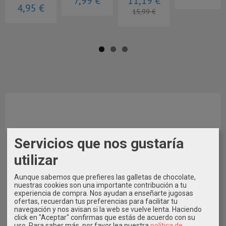
7,99 €
11,19 €
4,95 €
15,99 €
Servicios que nos gustaría
utilizar
Aunque sabemos que prefieres las galletas de chocolate,
nuestras cookies son una importante contribución a tu
experiencia de compra. Nos ayudan a enseñarte jugosas
ofertas, recuerdan tus preferencias para facilitar tu
navegación y nos avisan si la web se vuelve lenta. Haciendo
También puedes pagar con Bizum al Tfno. 609546971
click en "Aceptar" confirmas que estás de acuerdo con su
uso.
Para saber más, por favor lea nuestra
política de