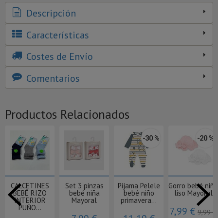
Descripción
Características
Costes de Envío
Comentarios
Productos Relacionados
-30 %
-20 %
CALCETINES
Set 3 pinzas
Pijama Pelele
Gorro bebé niña
BEBÉ RIZO
bebé niña
bebé niño
liso Mayoral
INTERIOR
Mayoral
primavera...
PUÑO...
7,99 €
9,99 €