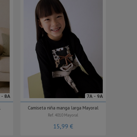
 - 8A
7A - 9A
l
Camiseta niña manga larga Mayoral
Ref. 4010 Mayoral
15,99 €