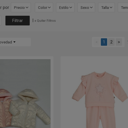
r por
Precio
Color
Estilo
Sexo
Talla
Tem
|
x Quitar Filtros
<
1
2
>
ovedad