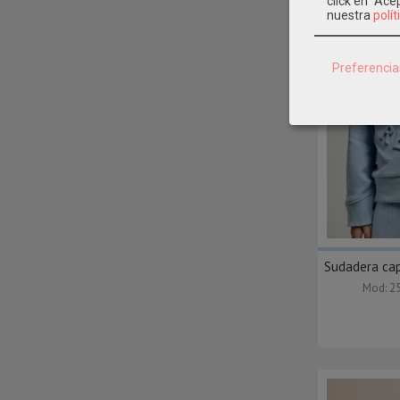
click en "Ac
nuestra
polít
Preferencia
Sudadera ca
Mod: 2