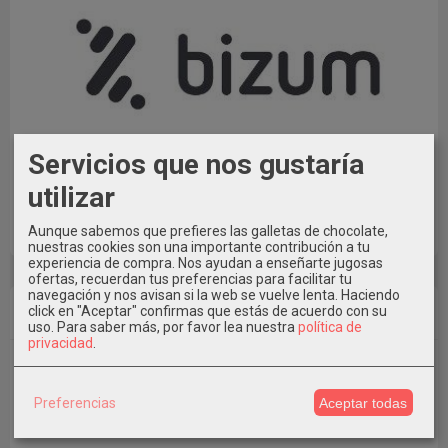
Servicios que nos gustaría
También puedes pagar con Bizum al Tfno. 609546971
utilizar
indicando en Concepto el Nº de Pedido * Elige la Opción de
Pago con Transferencia al realizar el pedido.
Aunque sabemos que prefieres las galletas de chocolate,
nuestras cookies son una importante contribución a tu
experiencia de compra. Nos ayudan a enseñarte jugosas
ofertas, recuerdan tus preferencias para facilitar tu
navegación y nos avisan si la web se vuelve lenta. Haciendo
Marcas
click en "Aceptar" confirmas que estás de acuerdo con su
uso.
Para saber más, por favor lea nuestra
política de
privacidad
.
Preferencias
Aceptar todas