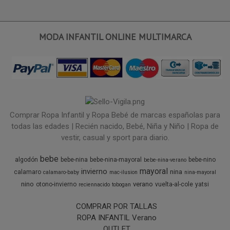
MODA INFANTIL ONLINE MULTIMARCA
Comprar Ropa Infantil y Ropa Bebé de marcas españolas para
todas las edades | Recién nacido, Bebé, Niña y Niño | Ropa de
vestir, casual y sport para diario.
bebe
algodón
bebe-nina
bebe-nina-mayoral
bebe-nino
bebe-nina-verano
mayoral
invierno
nina
calamaro
calamaro-baby
mac-ilusion
nina-mayoral
nino
verano
otono-invierno
vuelta-al-cole
yatsi
reciennacido
tobogan
COMPRAR POR TALLAS
ROPA INFANTIL Verano
OUTLET