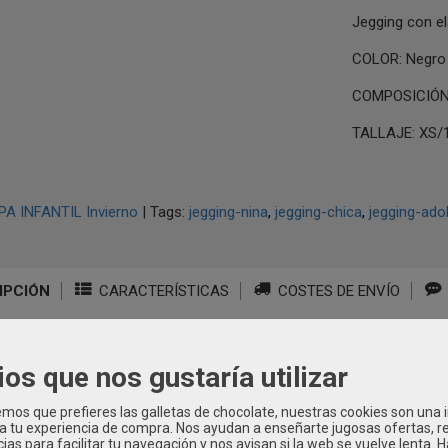
Jegging con el
COLOR: Negro
COMPOSICIÓN:
TALLAJE: XS/1
PA INFANTIL Invierno
|
Tags:
jegging-nina
jegging-chica
jegging-ado
IPCIÓN
CARACTERÍSTICAS
COSTES DE ENVÍO
P-G6107
ios que nos gustaría utilizar
os que prefieres las galletas de chocolate, nuestras cookies son una
 a tu experiencia de compra. Nos ayudan a enseñarte jugosas ofertas, 
ias para facilitar tu navegación y nos avisan si la web se vuelve lenta. 