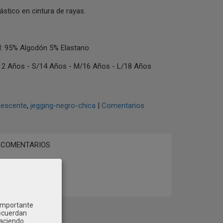
ástico en cintura de rayas.
 95% Algodón 5% Elastano
2 Años - S/14 Años - M/16 Años - L/18 Años
lescente
jegging-negro-chica
|
Comentarios
COMENTARIOS
 importante
recuerdan
Haciendo