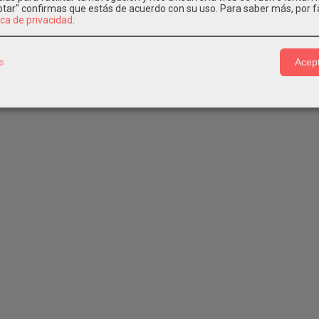
eptar" confirmas que estás de acuerdo con su uso.
Para saber más, por f
ica de privacidad
.
s
Acept