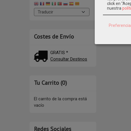
click en "Ac
nuestra
polít
Preferencia
Costes de Envío
GRATIS *
Consultar Destinos
Tu Carrito (0)
El carrito de la compra está
vacío
Redes Sociales