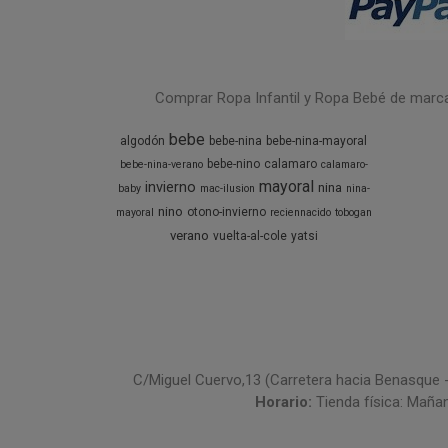
Comprar Ropa Infantil y Ropa Bebé de marcas 
bebe
algodón
bebe-nina
bebe-nina-mayoral
bebe-nino
calamaro
bebe-nina-verano
calamaro-
mayoral
invierno
nina
baby
mac-ilusion
nina-
nino
otono-invierno
mayoral
reciennacido
tobogan
verano
vuelta-al-cole
yatsi
C/Miguel Cuervo,13 (Carretera hacia Benasque 
Horario:
Tienda física: Maña