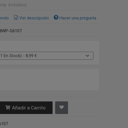
Imp. Incluidos)
envío
Ver descripción
Hacer una pregunta
8WP-G6107
Añadir a Carrito
6107