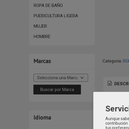
ROPA DE BAÑO
PUERICULTURA LIGERA
MUJER
HOMBRE
Marcas
Categoría:
RO
DESCR
Mod: 18W
Servic
Idioma
Aunque sabem
contribución
tus preferenc