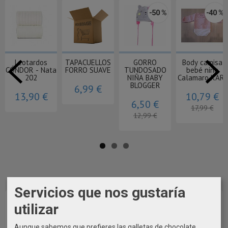
-50 %
-40 %
Leotardos
TAPACUELLOS
GORRO
Body camisa
CÓNDOR - Nata
FORRO SUAVE
TUNDOSADO
bebé niña
202
NIÑA BABY
Calamaro KARI
BLOGGER
6,99 €
13,90 €
10,79 €
6,50 €
17,99 €
12,99 €
Servicios que nos gustaría
utilizar
Aunque sabemos que prefieres las galletas de chocolate,