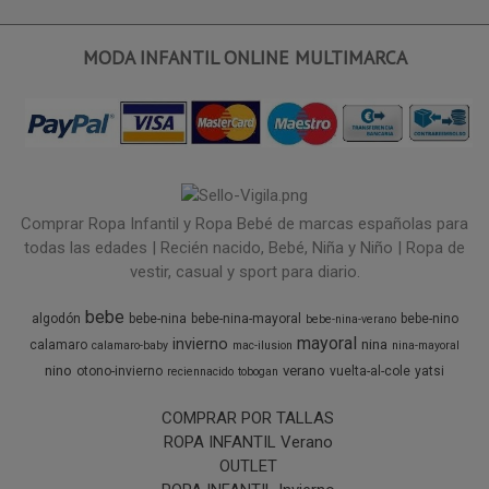
MODA INFANTIL ONLINE MULTIMARCA
Comprar Ropa Infantil y Ropa Bebé de marcas españolas para
todas las edades | Recién nacido, Bebé, Niña y Niño | Ropa de
vestir, casual y sport para diario.
bebe
algodón
bebe-nina
bebe-nina-mayoral
bebe-nino
bebe-nina-verano
mayoral
invierno
nina
calamaro
calamaro-baby
mac-ilusion
nina-mayoral
nino
verano
otono-invierno
vuelta-al-cole
yatsi
reciennacido
tobogan
COMPRAR POR TALLAS
ROPA INFANTIL Verano
OUTLET