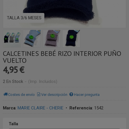
TALLA 3/6 MESES
CALCETINES BEBÉ RIZO INTERIOR PUÑO
VUELTO
4,95 €
2 En Stock
-
(Imp. Incluidos)
Costes de envío
Ver descripción
Hacer pregunta
Marca
:
MARIE CLAIRE - CHERIE
•
Referencia
:
1542
Talla