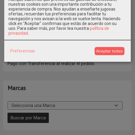
nuestras cookies son una importante contribución a tu
experiencia de compra. Nos ayudan a enseñarte jugosas
ofertas, recuerdan tus preferencias para facilitar tu
navegación y nos avisan si la web se vuelve lenta. Haciendo
click en "Aceptar" confirmas que estás de acuerdo con su
uso.
Para saber más, por favor lea nuestra
política de
privacidad
.
También puedes pagar con Bizum al Tfno. 609546971
Preferencias
Aceptar todas
indicando en Concepto el Nº de Pedido * Elige la Opción de
Pago con Transferencia al realizar el pedido.
Marcas