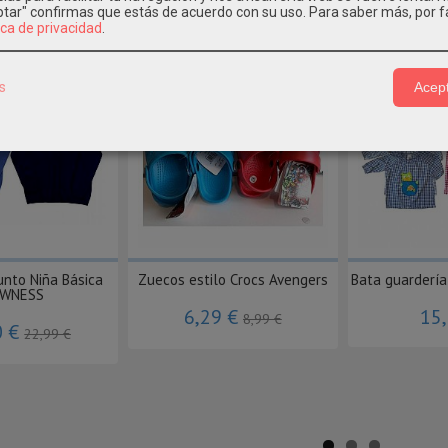
eptar" confirmas que estás de acuerdo con su uso.
Para saber más, por f
os Relacionados
ica de privacidad
.
-50 %
-30 %
s
Acept
nto Niña Básica
Zuecos estilo Crocs Avengers
Bata guardería
WNESS
6,29 €
15
8,99 €
0 €
22,99 €