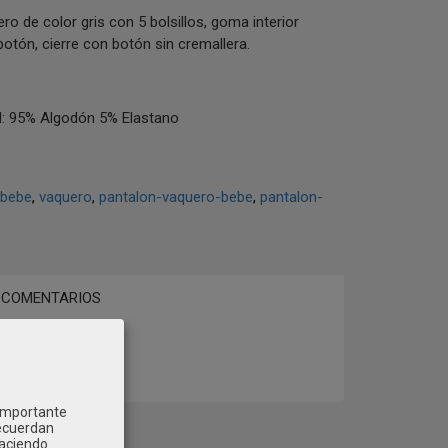
ro de color gris con 5 bolsillos, goma interior
botón, cierre con botón sin cremallera.
 95% Algodón 5% Elastano
-bebe
vaquero
pantalon-vaquero-bebe
pantalon-
COMENTARIOS
 importante
recuerdan
Haciendo