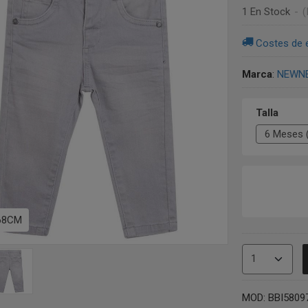
1 En Stock
-
(
Costes de 
Marca
:
NEWN
Talla
 68CM
MOD: BBI5809