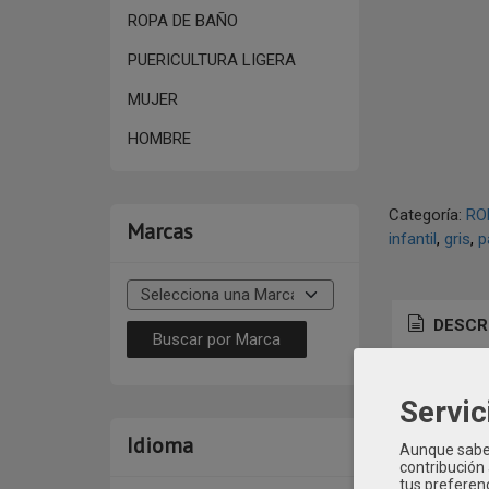
ROPA DE BAÑO
PUERICULTURA LIGERA
MUJER
HOMBRE
Categoría:
RO
Marcas
infantil
gris
p
DESCR
MOD: BBI
Servic
Idioma
Aunque sabem
contribución
tus preferenc