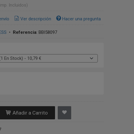
Imp. Incluidos)
envío
Ver descripción
Hacer una pregunta
ESS
•
Referencia
:
BBI58097
Añadir a Carrito
7