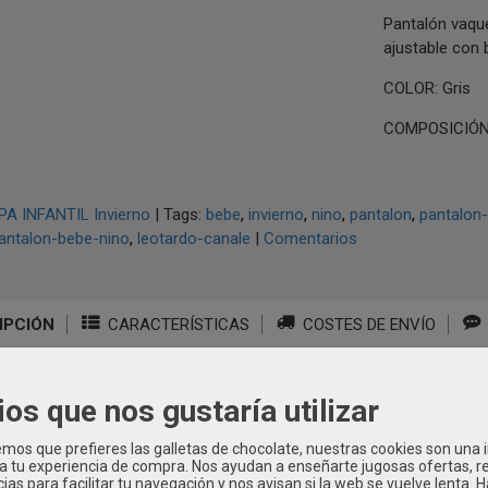
Pantalón vaque
ajustable con 
COLOR: Gris
COMPOSICIÓN:
PA INFANTIL Invierno
|
Tags:
bebe
invierno
nino
pantalon
pantalon
antalon-bebe-nino
leotardo-canale
|
Comentarios
IPCIÓN
CARACTERÍSTICAS
COSTES DE ENVÍO
58097
ios que nos gustaría utilizar
os que prefieres las galletas de chocolate, nuestras cookies son una
 a tu experiencia de compra. Nos ayudan a enseñarte jugosas ofertas, 
ias para facilitar tu navegación y nos avisan si la web se vuelve lenta. 