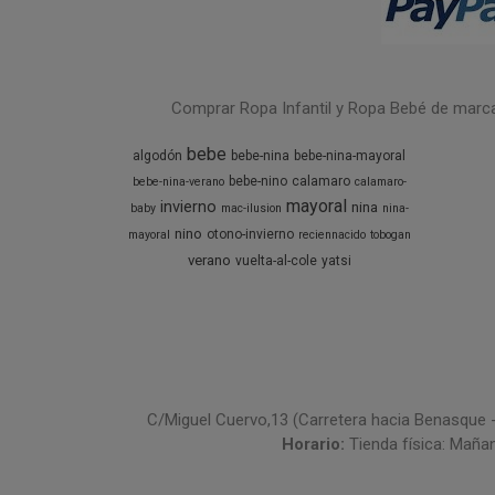
Comprar Ropa Infantil y Ropa Bebé de marcas 
bebe
algodón
bebe-nina
bebe-nina-mayoral
bebe-nino
calamaro
bebe-nina-verano
calamaro-
mayoral
invierno
nina
baby
mac-ilusion
nina-
nino
otono-invierno
mayoral
reciennacido
tobogan
verano
vuelta-al-cole
yatsi
C/Miguel Cuervo,13 (Carretera hacia Benasque 
Horario:
Tienda física: Maña