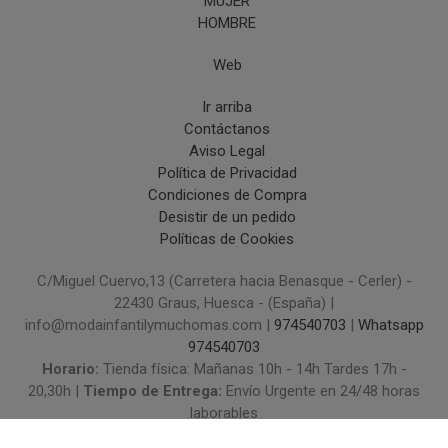
MUJER
HOMBRE
Web
Ir arriba
Contáctanos
Aviso Legal
Política de Privacidad
Condiciones de Compra
Desistir de un pedido
Políticas de Cookies
C/Miguel Cuervo,13 (Carretera hacia Benasque - Cerler) -
22430 Graus, Huesca - (España) |
info@modainfantilymuchomas.com |
974540703
|
Whatsapp
974540703
Horario:
Tienda física: Mañanas 10h - 14h Tardes 17h -
20,30h |
Tiempo de Entrega:
Envío Urgente en 24/48 horas
laborables
(*) Precios con Impuestos incluidos