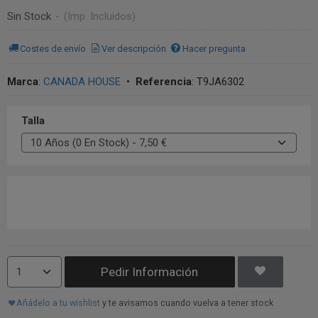
Sin Stock
-
(Imp. Incluidos)
Costes de envío
Ver descripción
Hacer pregunta
Marca
:
CANADA HOUSE
•
Referencia
:
T9JA6302
Talla
Pedir Información
Añádelo a tu wishlist
y te avisamos cuando vuelva a tener stock