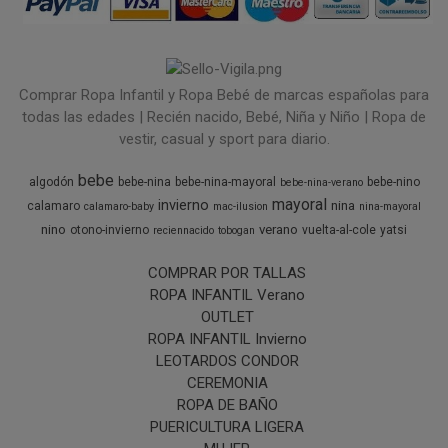
Comprar Ropa Infantil y Ropa Bebé de marcas españolas para
todas las edades | Recién nacido, Bebé, Niña y Niño | Ropa de
vestir, casual y sport para diario.
bebe
algodón
bebe-nina
bebe-nina-mayoral
bebe-nino
bebe-nina-verano
mayoral
invierno
nina
calamaro
calamaro-baby
mac-ilusion
nina-mayoral
nino
verano
otono-invierno
vuelta-al-cole
yatsi
reciennacido
tobogan
COMPRAR POR TALLAS
ROPA INFANTIL Verano
OUTLET
ROPA INFANTIL Invierno
LEOTARDOS CONDOR
CEREMONIA
ROPA DE BAÑO
PUERICULTURA LIGERA