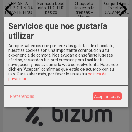
CAMISETA
Bermuda bebé
Chaqueta
Conjunto niño
INTERIOR NIÑA
niño TUC TUC
Unisex hilo
Excellent
TIRANTE FINO
básico
trenzas -
CALAMARO...
Marino
7,50 €
7,77 €
13,60 €
Servicios que nos gustaría
19,60 €
12,95 €
33,99 €
utilizar
24,50 €
Aunque sabemos que prefieres las galletas de chocolate,
nuestras cookies son una importante contribución a tu
experiencia de compra. Nos ayudan a enseñarte jugosas
ofertas, recuerdan tus preferencias para facilitar tu
navegación y nos avisan si la web se vuelve lenta. Haciendo
click en "Aceptar" confirmas que estás de acuerdo con su
uso.
Para saber más, por favor lea nuestra
política de
privacidad
.
Preferencias
Aceptar todas