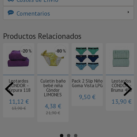
Comentarios
Productos Relacionados
-20 %
-80 %
Leotardos
Culetín baño
Pack 2 Slip Niño
Leotardos
CÓNDOR -
bebé niña
Goma Vista LPG
CÓNDOR -
Púrpura 118
Cóndor
Bruma 495
LIMONES
9,50 €
11,12 €
13,90 €
4,38 €
13,90 €
21,90 €