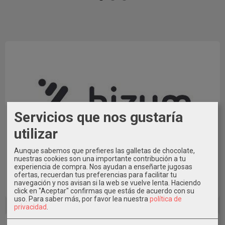
Servicios que nos gustaría
utilizar
Aunque sabemos que prefieres las galletas de chocolate,
nuestras cookies son una importante contribución a tu
También puedes pagar con Bizum al Tfno. 609546971
experiencia de compra. Nos ayudan a enseñarte jugosas
indicando en Concepto el Nº de Pedido * Elige la Opción de
ofertas, recuerdan tus preferencias para facilitar tu
navegación y nos avisan si la web se vuelve lenta. Haciendo
Pago con Transferencia al realizar el pedido.
click en "Aceptar" confirmas que estás de acuerdo con su
uso.
Para saber más, por favor lea nuestra
política de
privacidad
.