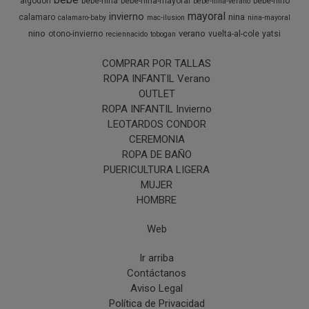
algodón
bebe-nina
bebe-nina-mayoral
bebe-nino
bebe-nina-verano
mayoral
invierno
nina
calamaro
calamaro-baby
mac-ilusion
nina-mayoral
nino
verano
otono-invierno
vuelta-al-cole
yatsi
reciennacido
tobogan
COMPRAR POR TALLAS
ROPA INFANTIL Verano
OUTLET
ROPA INFANTIL Invierno
LEOTARDOS CONDOR
CEREMONIA
ROPA DE BAÑO
PUERICULTURA LIGERA
MUJER
HOMBRE
Web
Ir arriba
Contáctanos
Aviso Legal
Política de Privacidad