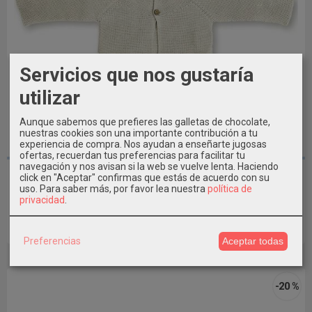
Servicios que nos gustaría
utilizar
Aunque sabemos que prefieres las galletas de chocolate,
nuestras cookies son una importante contribución a tu
experiencia de compra. Nos ayudan a enseñarte jugosas
1M - 4A
ofertas, recuerdan tus preferencias para facilitar tu
navegación y nos avisan si la web se vuelve lenta. Haciendo
CHAQUETA NIÑA PUNTO VERANO BOTÓN...
click en "Aceptar" confirmas que estás de acuerdo con su
uso.
Para saber más, por favor lea nuestra
política de
18,39 €
22,99 €
privacidad
.
Añadir a Carrito
Preferencias
Aceptar todas
-20 %