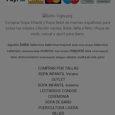
Comprar Ropa Infantil y Ropa Bebé de marcas españolas para
todas las edades | Recién nacido, Bebé, Niña y Niño | Ropa de
vestir, casual y sport para diario.
bebe
algodón
bebe-nina
bebe-nina-mayoral
bebe-nino
bebe-nina-verano
mayoral
invierno
nina
calamaro
calamaro-baby
mac-ilusion
nina-mayoral
nino
verano
otono-invierno
vuelta-al-cole
yatsi
reciennacido
tobogan
COMPRAR POR TALLAS
ROPA INFANTIL Verano
OUTLET
ROPA INFANTIL Invierno
LEOTARDOS CONDOR
CEREMONIA
ROPA DE BAÑO
PUERICULTURA LIGERA
MUJER