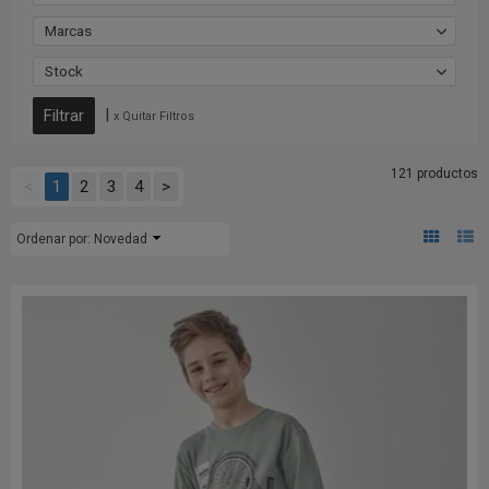
Marcas
Stock
|
x Quitar Filtros
121 productos
<
1
2
3
4
>
Ordenar por:
Novedad