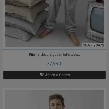
10A - 20A/S
Pijama chico algodón interlock...
27,99 €
Añadir a Carrito