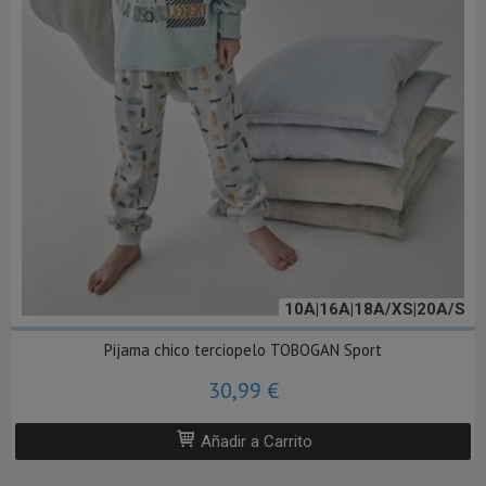
10A|16A|18A/XS|20A/S
Pijama chico terciopelo TOBOGAN Sport
30,99 €
Añadir a Carrito