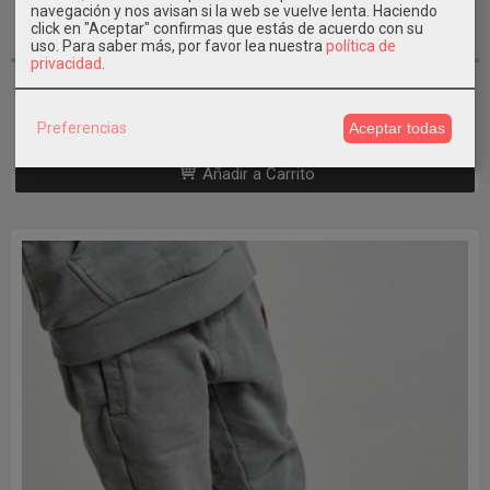
navegación y nos avisan si la web se vuelve lenta. Haciendo
click en "Aceptar" confirmas que estás de acuerdo con su
8A - 10A - 12A
uso.
Para saber más, por favor lea nuestra
política de
privacidad
.
Sudadera chico CANADA HOUSE Snow...
29,99 €
Preferencias
Aceptar todas
Añadir a Carrito