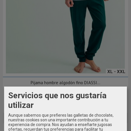
XL - XXL
Pijama hombre algodón fino DIASSI...
31,49 €
Servicios que nos gustaría
34,99 €
utilizar
Añadir a Carrito
Aunque sabemos que prefieres las galletas de chocolate,
nuestras cookies son una importante contribución a tu
experiencia de compra. Nos ayudan a enseñarte jugosas
ofertas, recuerdan tus preferencias para facilitar tu
-20 %