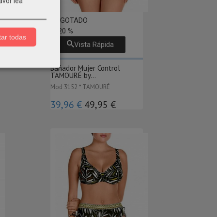
avor lea
AGOTADO
-20 %
ar todas
Vista Rápida
Bañador Mujer Control
TAMOURÉ by...
Mod 3152 * TAMOURÉ
39,96 €
49,95 €