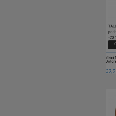
TALL
pec
-20 
Bikin
Dolore
39,9