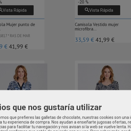
%
-20 %
Vista Rápida
Vista Rápida
ola Mujer punto de
Camisola Vestido mujer
.
microfibra...
6817 * RAS DE MAR
33,59 €
41,99 €
9 €
41,99 €
ios que nos gustaría utilizar
os que prefieres las galletas de chocolate, nuestras cookies son una
 a tu experiencia de compra. Nos ayudan a enseñarte jugosas ofertas, 
ias para facilitar tu navegación y nos avisan si la web se vuelve lenta. 