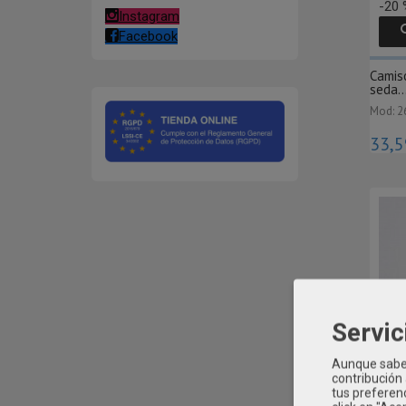
-20 
Instagram
Facebook
Camis
seda..
Mod: 2
33,5
Servic
Aunque sabem
contribución
tus preferenc