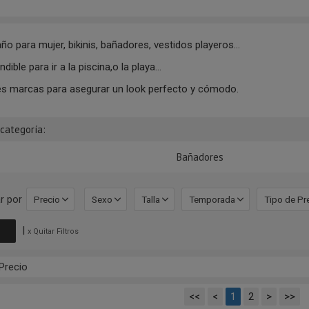
o para mujer, bikinis, bañadores, vestidos playeros...
dible para ir a la piscina,o la playa...
s marcas para asegurar un look perfecto y cómodo.
bcategoría:
Bañadores
r por
Precio
Sexo
Talla
Temporada
Tipo de Pr
|
x Quitar Filtros
Precio
<<
<
1
2
>
>>