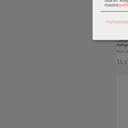
click en "Ac
nuestra
polít
AGO
-20 
Preferencia
Camis
manga 
Mod: 2
35,1