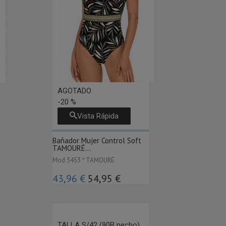
AGOTADO
-20 %
Vista Rápida
Bañador Mujer Control Soft
TAMOURÉ...
Mod 3453 * TAMOURÉ
43,96 €
54,95 €
TALLA S/42 (90B pecho)