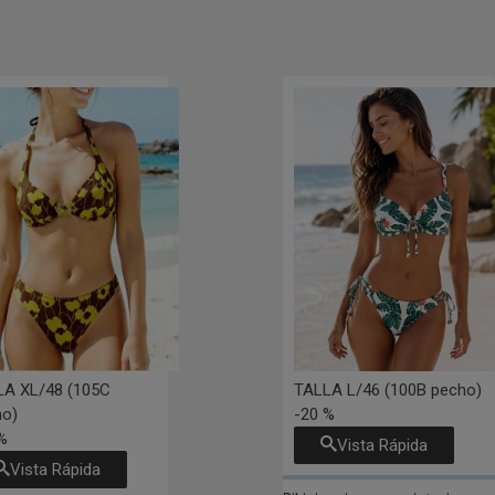
LA XL/48 (105C
TALLA L/46 (100B pecho)
ho)
-20 %
%
Vista Rápida
Vista Rápida