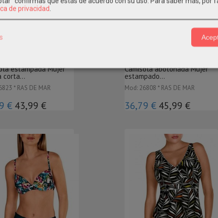
eptar" confirmas que estás de acuerdo con su uso.
Para saber más, por f
ica de privacidad
.
TADO
L - XL - XXL
%
-20 %
s
Acept
Vista Rápida
Vista Rápida
ola estampada Mujer
Camisola abotonada Mujer
corta...
estampado...
6823 * RAS DE MAR
Mod: 26808 * RAS DE MAR
9 €
43,99 €
36,79 €
45,99 €