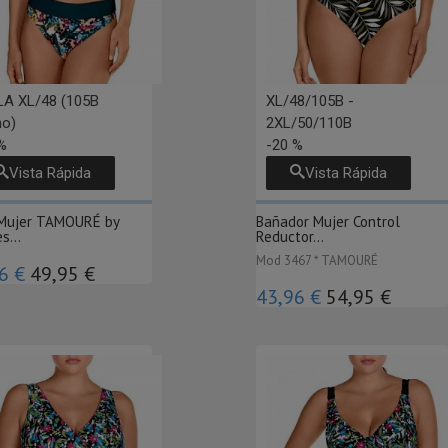
A XL/48 (105B
XL/48/105B -
ho)
2XL/50/110B
%
-20 %
Vista Rápida
Vista Rápida
i Mujer TAMOURÉ by
Bañador Mujer Control
s...
Reductor...
Mod 3467 * TAMOURÉ
6 €
49,95 €
43,96 €
54,95 €