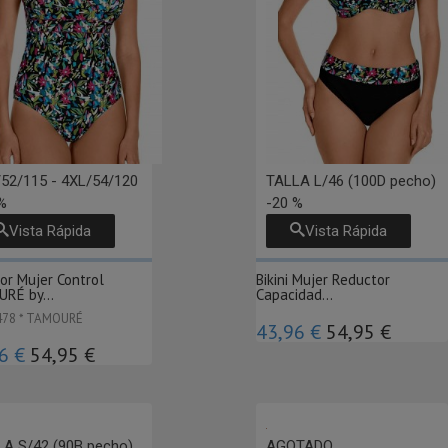
52/115 - 4XL/54/120
TALLA L/46 (100D pecho)
%
-20 %
Vista Rápida
Vista Rápida
or Mujer Control
Bikini Mujer Reductor
RÉ by...
Capacidad...
478 * TAMOURÉ
43,96 €
54,95 €
6 €
54,95 €
A S/42 (90B pecho)
AGOTADO