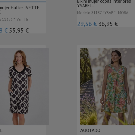
Bikini mujer copas interiores
YSABEL...
 mujer Halter IVETTE
C
Modelo 81187 * YSABEL MORA
 11353 * IVETTE
29,56 €
36,95 €
8 €
55,95 €
XL
AGOTADO