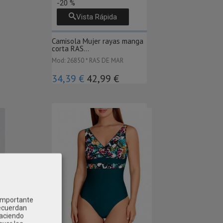
-20 %
Vista Rápida
Camisola Mujer rayas manga
corta RAS...
Mod: 26850 * RAS DE MAR
34,39 €
42,99 €
 importante
recuerdan
Haciendo