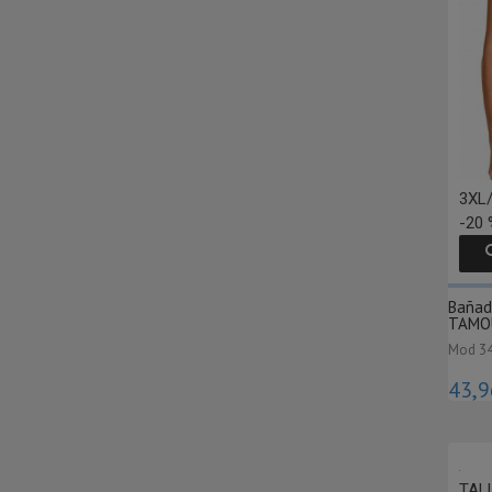
3XL/
-20 
Bañad
TAMOU
Mod 3
43,9
TALL