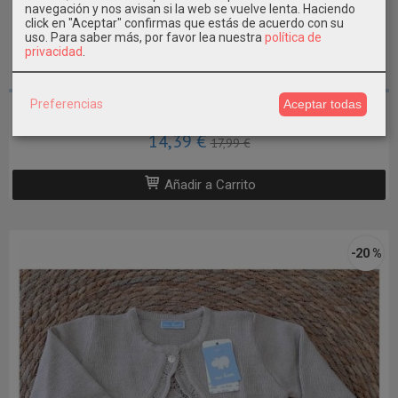
navegación y nos avisan si la web se vuelve lenta. Haciendo
click en "Aceptar" confirmas que estás de acuerdo con su
uso.
Para saber más, por favor lea nuestra
política de
privacidad
.
3 AÑOS / 98CM
Preferencias
Aceptar todas
Chaqueta Rebeca niña Mayoral
14,39 €
17,99 €
Añadir a Carrito
-20 %