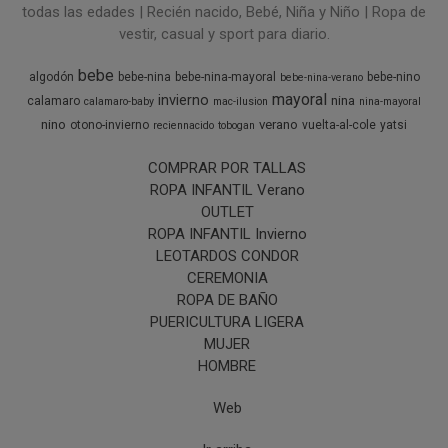
todas las edades | Recién nacido, Bebé, Niña y Niño | Ropa de
vestir, casual y sport para diario.
bebe
algodón
bebe-nina
bebe-nina-mayoral
bebe-nino
bebe-nina-verano
mayoral
invierno
nina
calamaro
calamaro-baby
mac-ilusion
nina-mayoral
nino
verano
otono-invierno
vuelta-al-cole
yatsi
reciennacido
tobogan
COMPRAR POR TALLAS
ROPA INFANTIL Verano
OUTLET
ROPA INFANTIL Invierno
LEOTARDOS CONDOR
CEREMONIA
ROPA DE BAÑO
PUERICULTURA LIGERA
MUJER
HOMBRE
Web