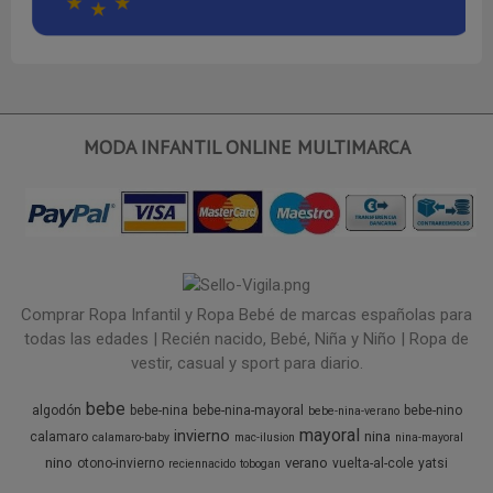
MODA INFANTIL ONLINE MULTIMARCA
Comprar Ropa Infantil y Ropa Bebé de marcas españolas para
todas las edades | Recién nacido, Bebé, Niña y Niño | Ropa de
vestir, casual y sport para diario.
bebe
algodón
bebe-nina
bebe-nina-mayoral
bebe-nino
bebe-nina-verano
mayoral
invierno
nina
calamaro
calamaro-baby
mac-ilusion
nina-mayoral
nino
verano
otono-invierno
vuelta-al-cole
yatsi
reciennacido
tobogan