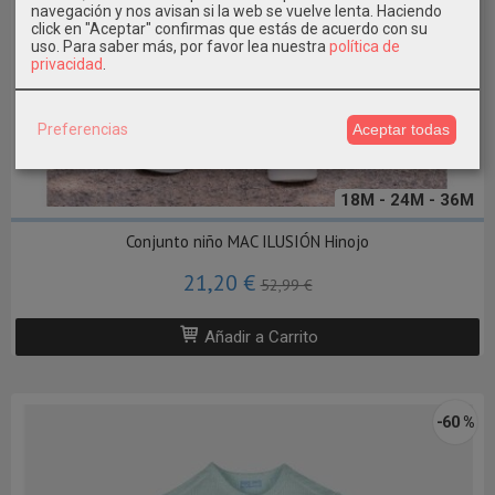
navegación y nos avisan si la web se vuelve lenta. Haciendo
click en "Aceptar" confirmas que estás de acuerdo con su
uso.
Para saber más, por favor lea nuestra
política de
privacidad
.
Preferencias
Aceptar todas
18M - 24M - 36M
Conjunto niño MAC ILUSIÓN Hinojo
21,20 €
52,99 €
Añadir a Carrito
-60 %