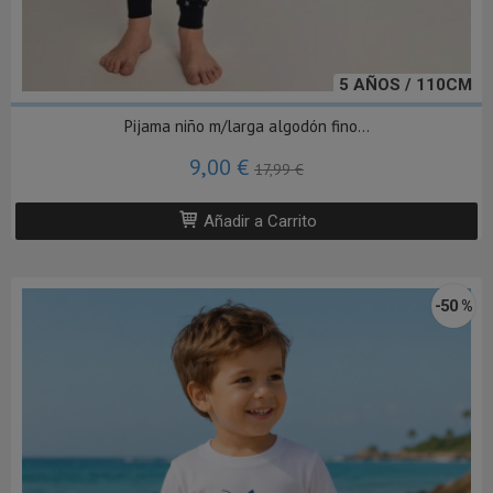
5 AÑOS / 110CM
Pijama niño m/larga algodón fino...
9,00 €
17,99 €
Añadir a Carrito
-50 %