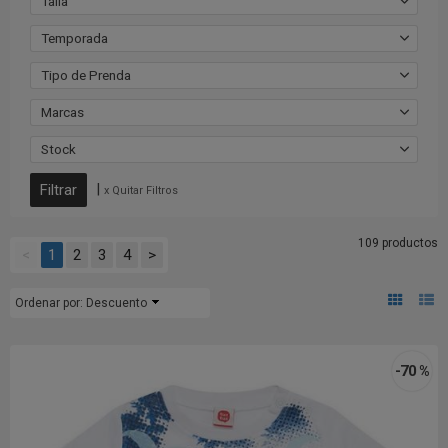
Talla
Temporada
Tipo de Prenda
Marcas
Stock
|
x Quitar Filtros
109 productos
<
1
2
3
4
>
Ordenar por:
Descuento
-70 %