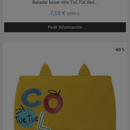
Bañador bóxer niño TUC TUC Red...
7,18 €
17,95 €
Pedir Información
-60 %