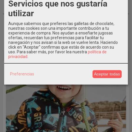
Servicios que nos gustaría
5 AÑOS / 110 CM
utilizar
Chaleco niño reversible Mayoral
Aunque sabemos que prefieres las galletas de chocolate,
nuestras cookies son una importante contribución a tu
27,99 €
39,99 €
experiencia de compra. Nos ayudan a enseñarte jugosas
ofertas, recuerdan tus preferencias para facilitar tu
navegación y nos avisan si la web se vuelve lenta. Haciendo
Añadir a Carrito
click en "Aceptar" confirmas que estás de acuerdo con su
uso.
Para saber más, por favor lea nuestra
política de
privacidad
.
-50 %
Preferencias
Aceptar todas