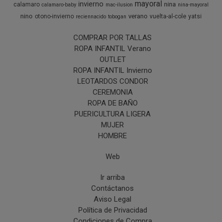
mayoral
invierno
nina
calamaro
calamaro-baby
mac-ilusion
nina-mayoral
nino
verano
otono-invierno
vuelta-al-cole
yatsi
reciennacido
tobogan
COMPRAR POR TALLAS
ROPA INFANTIL Verano
OUTLET
ROPA INFANTIL Invierno
LEOTARDOS CONDOR
CEREMONIA
ROPA DE BAÑO
PUERICULTURA LIGERA
MUJER
HOMBRE
Web
Ir arriba
Contáctanos
Aviso Legal
Política de Privacidad
Condiciones de Compra