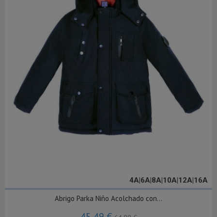
4A|6A|8A|10A|12A|16A
Abrigo Parka Niño Acolchado con...
45,49 €