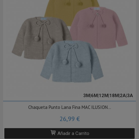
3M|6M|12M|18M|2A|3A
Chaqueta Punto Lana Fina MAC ILUSION...
26,99 €
Añadir a Carrito