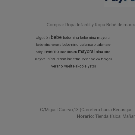
Comprar Ropa Infantil y Ropa Bebé de marcas 
bebe
algodón
bebe-nina
bebe-nina-mayoral
bebe-nino
calamaro
bebe-nina-verano
calamaro-
mayoral
invierno
nina
baby
mac-ilusion
nina-
nino
otono-invierno
mayoral
reciennacido
tobogan
verano
vuelta-al-cole
yatsi
C/Miguel Cuervo,13 (Carretera hacia Benasque 
Horario:
Tienda física: Maña