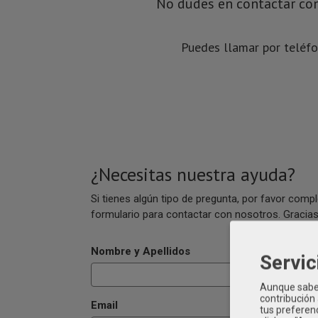
No dudes en contactar con
Puedes llamar por teléf
¿Necesitas nuestra ayuda?
Si tienes algún tipo de pregunta, por favor compl
formulario para contactar con nosotros. Gracia
Nombre y Apellidos
Servic
Aunque sabem
contribución
Email
tus preferenc