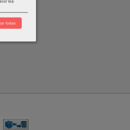
avor lea
ar todas