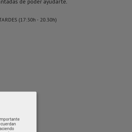
antadas de poder ayudarte.
TARDES (17:30h - 20.30h)
 importante
recuerdan
Haciendo