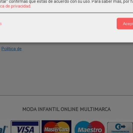
eptar" confirmas que estás de acuerdo con su uso.
Para saber más, por f
ica de privacidad
.
s
Acept
a
Política de
MODA INFANTIL ONLINE MULTIMARCA