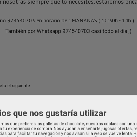
 nosotras siempre que lo necesites, estaremos enc
ono 974540703 en horario de : MAÑANAS ( 10:30h - 14h ) 
También por Whatsapp 974540703 casi todo el día ;)
eta el siguiente
s
ios que nos gustaría utilizar
os que prefieres las galletas de chocolate, nuestras cookies son una
 a tu experiencia de compra. Nos ayudan a enseñarte jugosas ofertas, 
ias para facilitar tu navegación y nos avisan si la web se vuelve lenta. 