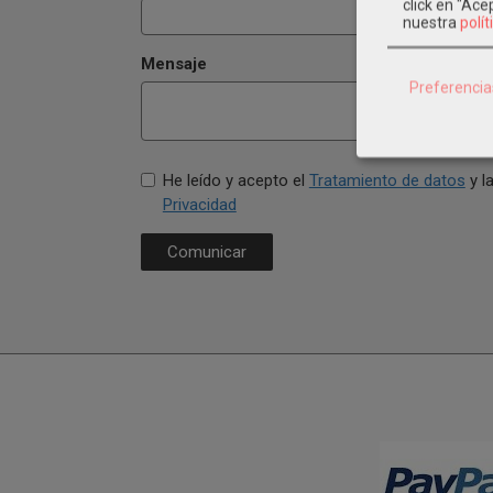
click en "Ac
nuestra
polít
Mensaje
Preferencia
He leído y acepto el
Tratamiento de datos
y l
Privacidad