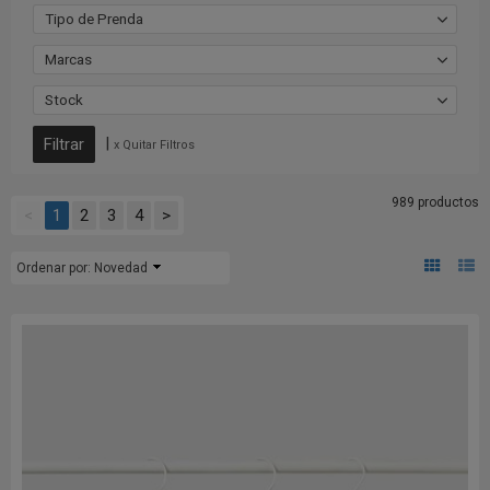
Tipo de Prenda
Marcas
Stock
|
x Quitar Filtros
989 productos
<
1
2
3
4
>
Ordenar por:
Novedad