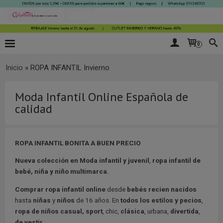
0
Inicio
»
ROPA INFANTIL Invierno
Moda Infantil Online Española de
calidad
ROPA INFANTIL BONITA A BUEN PRECIO
Nueva colección en Moda infant
il y juvenil
,
ropa infantil de
bebé, niña y niño multimarca.
Comprar ropa infantil online
desde
bebés recien nacidos
hasta
niñas
y
niños
de 16 años. En
todos los estilos y pecios
,
ropa de niño
s casual,
sport
, chic,
clásica
, urbana,
divertida
,
de vestir.
...