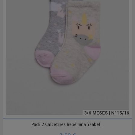
3/6 MESES | Nº15/16
Pack 2 Calcetines Bebé niña Ysabel...