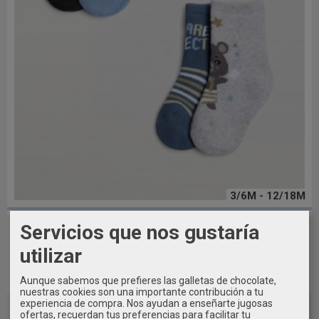
3/6M - 12/18M
Pack 2 pares Calcetines térmicos...
Servicios que nos gustaría
3,99 €
utilizar
Aunque sabemos que prefieres las galletas de chocolate,
Añadir a Carrito
nuestras cookies son una importante contribución a tu
experiencia de compra. Nos ayudan a enseñarte jugosas
ofertas, recuerdan tus preferencias para facilitar tu