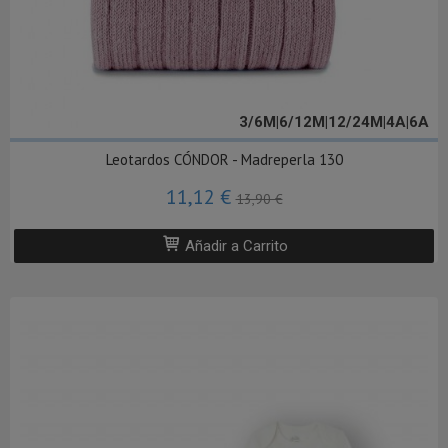
3/6M|6/12M|12/24M|4A|6A
Leotardos CÓNDOR - Madreperla 130
11,12 €
13,90 €
Añadir a Carrito