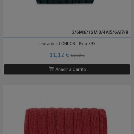
3/6M|6/12M|3/4A|5/6A|7/8
Leotardos CÓNDOR - Pino 795
11,12 €
13,90 €
Añadir a Carrito