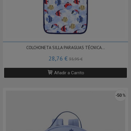
COLCHONETA SILLA PARAGUAS TÉCNICA...
28,76 €
35,95 €
Añadir a Carrito
-50 %