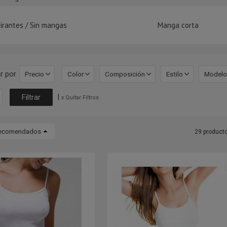
irantes / Sin mangas
Manga corta
r por
Precio
Color
Composición
Estilo
Modelo
|
x Quitar Filtros
ecomendados
29 product