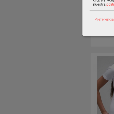
click en "Ac
nuestra
polít
Preferencia
Camiseta In
Mod: 7