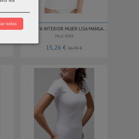
avor lea
ar todas
NGA...
CAMISETA INTERIOR MUJER LISA MANGA...
Mod: 4589
15,26 €
16,95 €