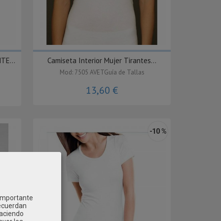
TE...
Camiseta Interior Mujer Tirantes...
Mod: 7505 AVETGuía de Tallas
13,60 €
-10 %
 importante
recuerdan
Haciendo