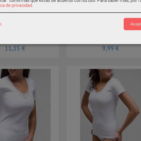
eptar" confirmas que estás de acuerdo con su uso.
Para saber más, por f
ica de privacidad
.
s
Acept
terior Mujer sin mangas...
CAMISETA INTERIOR MUJER LISA MA
528 AVETGuía de Tallas
Mod: 2208
11,15 €
9,99 €