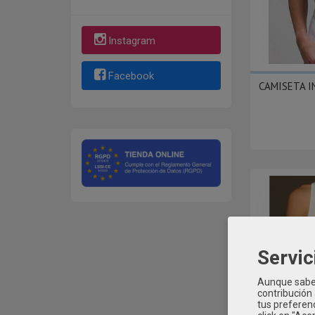
Instagram
Facebook
CAMISETA I
Servic
Aunque sabem
contribución
tus preferenc