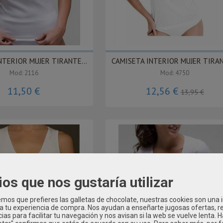
NTERIOR MUJER TIRANTE...
CAMISETA INTERIOR MUJER TIRAN
Mod: 2116
Mod: 4750
11,50 €
12,56 €
13,95 €
ios que nos gustaría utilizar
os que prefieres las galletas de chocolate, nuestras cookies son una
 a tu experiencia de compra. Nos ayudan a enseñarte jugosas ofertas, 
ias para facilitar tu navegación y nos avisan si la web se vuelve lenta. 