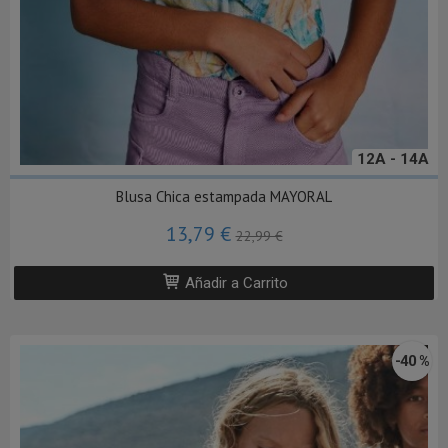
12A - 14A
Blusa Chica estampada MAYORAL
13,79 €
22,99 €
Añadir a Carrito
-40 %