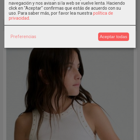
navegación y nos avisan si la web se vuelve lenta. Haciendo
click en "Aceptar" confirmas que estás de acuerdo con su
uso.
Para saber más, por favor lea nuestra
política de
Pedir Información
privacidad
.
Preferencias
Aceptar todas
-30 %