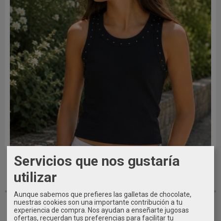
Servicios que nos gustaría
utilizar
AGOTADO
Aunque sabemos que prefieres las galletas de chocolate,
Camiseta tirantes canalé chica...
nuestras cookies son una importante contribución a tu
experiencia de compra. Nos ayudan a enseñarte jugosas
9,09 €
ofertas, recuerdan tus preferencias para facilitar tu
12,99 €