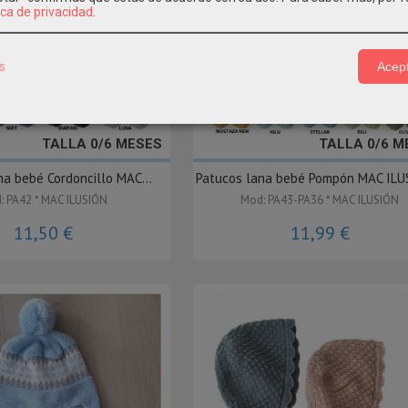
ica de privacidad
.
s
Acept
TALLA 0/6 MESES
TALLA 0/6 M
na bebé Cordoncillo MAC...
Patucos lana bebé Pompón MAC ILUS
: PA42 * MAC ILUSIÓN
Mod: PA43-PA36 * MAC ILUSIÓN
11,50 €
11,99 €