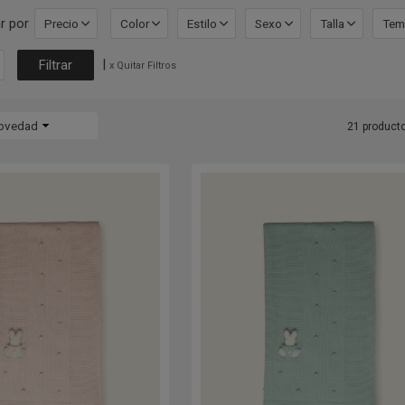
r por
Precio
Color
Estilo
Sexo
Talla
Tem
|
x Quitar Filtros
ovedad
21 product