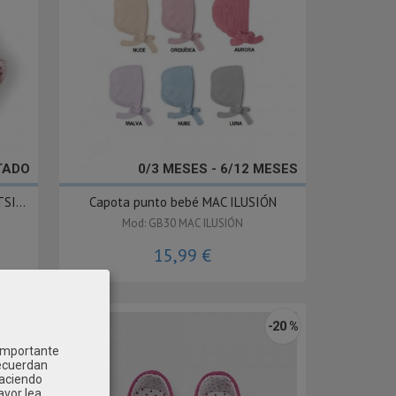
TADO
0/3 MESES - 6/12 MESES
SI...
Capota punto bebé MAC ILUSIÓN
Mod: GB30 MAC ILUSIÓN
15,99 €
-20 %
 importante
recuerdan
Haciendo
avor lea