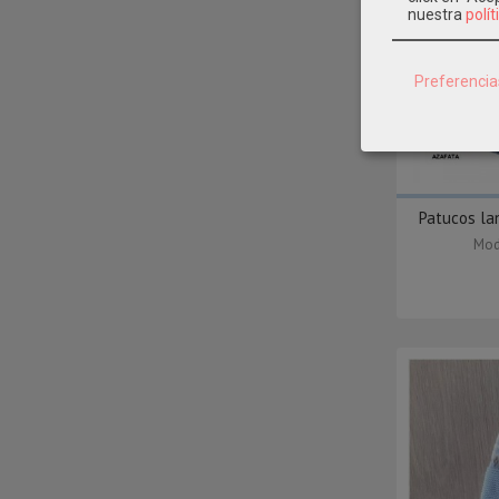
nuestra
polít
Preferencia
Patucos la
Mod