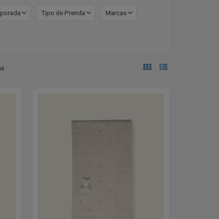
porada
Tipo de Prenda
Marcas
os