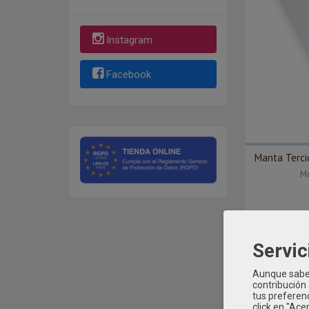
Instagram
Facebook
Manta Terci
Mo
Servic
Aunque sabem
contribución
tus preferenc
click en "Ac