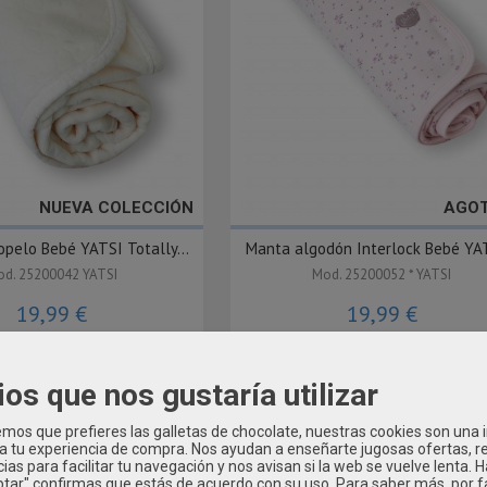
NUEVA COLECCIÓN
AGO
opelo Bebé YATSI Totally...
Manta algodón Interlock Bebé YAT
d. 25200042 YATSI
Mod. 25200052 * YATSI
19,99 €
19,99 €
ios que nos gustaría utilizar
os que prefieres las galletas de chocolate, nuestras cookies son una
 a tu experiencia de compra. Nos ayudan a enseñarte jugosas ofertas, 
ias para facilitar tu navegación y nos avisan si la web se vuelve lenta. 
eptar" confirmas que estás de acuerdo con su uso.
Para saber más, por f