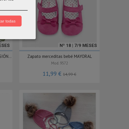
ar todas
ESES
Nº 18 | 7/9 MESES
IÓN...
Zapato merceditas bebé MAYORAL
Mod. 9572
11,99 €
14,99 €