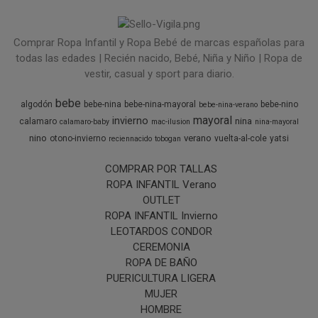
Comprar Ropa Infantil y Ropa Bebé de marcas españolas para
todas las edades | Recién nacido, Bebé, Niña y Niño | Ropa de
vestir, casual y sport para diario.
bebe
algodón
bebe-nina
bebe-nina-mayoral
bebe-nino
bebe-nina-verano
mayoral
invierno
nina
calamaro
calamaro-baby
mac-ilusion
nina-mayoral
nino
verano
otono-invierno
vuelta-al-cole
yatsi
reciennacido
tobogan
COMPRAR POR TALLAS
ROPA INFANTIL Verano
OUTLET
ROPA INFANTIL Invierno
LEOTARDOS CONDOR
CEREMONIA
ROPA DE BAÑO
PUERICULTURA LIGERA
MUJER
HOMBRE