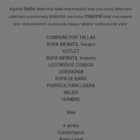
bebe
algodón
bebe-nina
bebe-nina-mayoral
bebe-nino
bebe-nina-verano
mayoral
invierno
nina
calamaro
calamaro-baby
mac-ilusion
nina-mayoral
nino
verano
otono-invierno
vuelta-al-cole
yatsi
reciennacido
tobogan
COMPRAR POR TALLAS
ROPA INFANTIL Verano
OUTLET
ROPA INFANTIL Invierno
LEOTARDOS CONDOR
CEREMONIA
ROPA DE BAÑO
PUERICULTURA LIGERA
MUJER
HOMBRE
Web
Ir arriba
Contáctanos
Aviso Legal