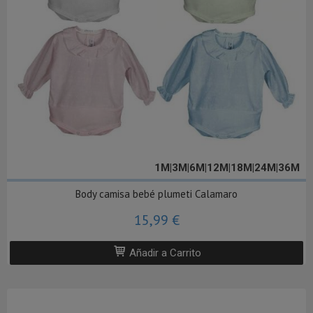
1M|3M|6M|12M|18M|24M|36M
Body camisa bebé plumeti Calamaro
15,99 €
Añadir a Carrito