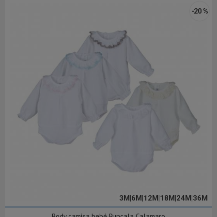
-20 %
3M|6M|12M|18M|24M|36M
Body camisa bebé Puncala Calamaro