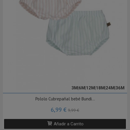
3M|6M|12M|18M|24M|36M
Pololo Cubrepañal bebé Bundi...
6,99 €
9,99 €
Añadir a Carrito