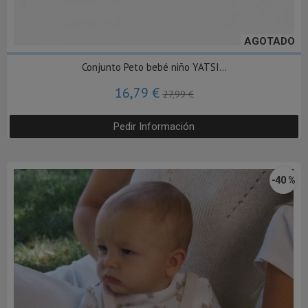
AGOTADO
Conjunto Peto bebé niño YATSI...
16,79 €
27,99 €
Pedir Información
-40 %