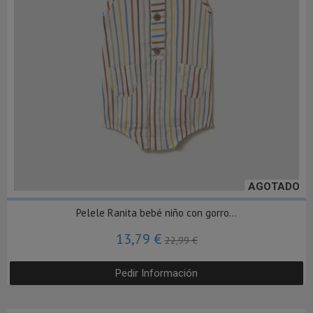
AGOTADO
Pelele Ranita bebé niño con gorro...
13,79 €
22,99 €
Pedir Información