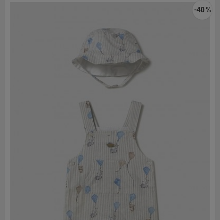
-40 %