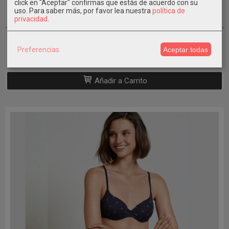
click en "Aceptar" confirmas que estás de acuerdo con su
uso.
Para saber más, por favor lea nuestra
política de
90B - 100B
privacidad
.
Conjunto Sujetador + Braga AVET 99073
Preferencias
Aceptar todas
34,95 €
Añadir a Carrito