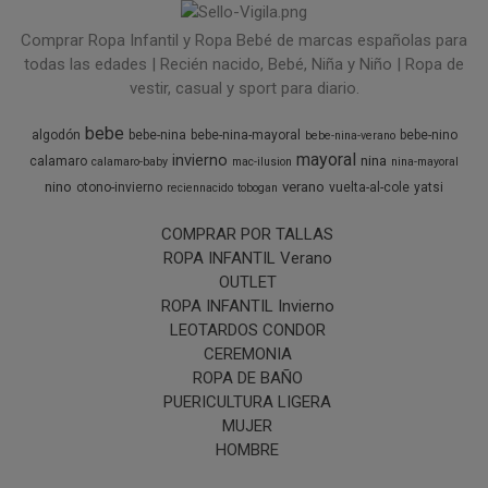
Comprar Ropa Infantil y Ropa Bebé de marcas españolas para
todas las edades | Recién nacido, Bebé, Niña y Niño | Ropa de
vestir, casual y sport para diario.
bebe
algodón
bebe-nina
bebe-nina-mayoral
bebe-nino
bebe-nina-verano
mayoral
invierno
nina
calamaro
calamaro-baby
mac-ilusion
nina-mayoral
nino
verano
otono-invierno
vuelta-al-cole
yatsi
reciennacido
tobogan
COMPRAR POR TALLAS
ROPA INFANTIL Verano
OUTLET
ROPA INFANTIL Invierno
LEOTARDOS CONDOR
CEREMONIA
ROPA DE BAÑO
PUERICULTURA LIGERA
MUJER
HOMBRE