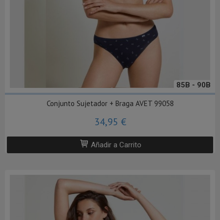
85B - 90B
Conjunto Sujetador + Braga AVET 99058
34,95 €
Añadir a Carrito