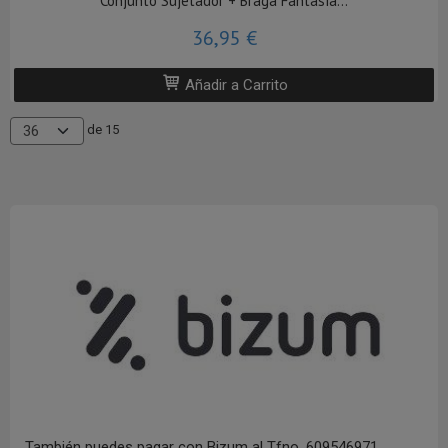
Conjunto Sujetador + Braga Fantasía...
36,95 €
Añadir a Carrito
de 15
También puedes pagar con Bizum al Tfno. 609546971