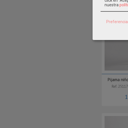
click en "Ac
nuestra
polít
Preferencia
Pijama niñ
Ref. 251
1