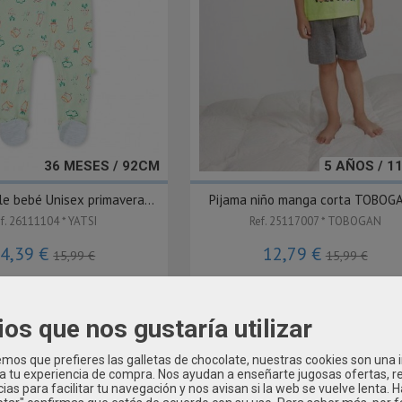
36 MESES / 92CM
5 AÑOS / 1
le bebé Unisex primavera...
Pijama niño manga corta TOBOGA
f. 26111104 * YATSI
Ref. 25117007 * TOBOGAN
4,39 €
12,79 €
15,99 €
15,99 €
ios que nos gustaría utilizar
-20 %
os que prefieres las galletas de chocolate, nuestras cookies son una
 a tu experiencia de compra. Nos ayudan a enseñarte jugosas ofertas, 
ias para facilitar tu navegación y nos avisan si la web se vuelve lenta. 