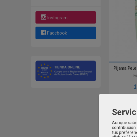
Instagram
Facebook
Pijama Pele
Re
1
Servic
Aunque sabem
contribución
tus preferenc