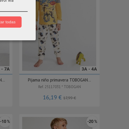
avor lea
ar todas
 - 7A
3A - 4A
...
Pijama niño primavera TOBOGAN...
Ref. 25117031 * TOBOGAN
16,19 €
17,99 €
-10 %
-20 %