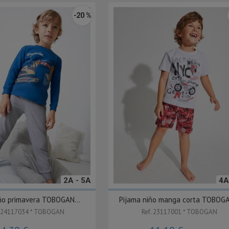
-20 %
2A - 5A
4A
ño primavera TOBOGAN...
Pijama niño manga corta TOBOGA
 24117034 * TOBOGAN
Ref. 23117001 * TOBOGAN