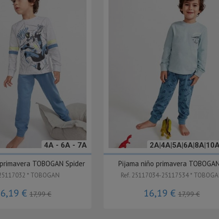
4A - 6A - 7A
2A|4A|5A|6A|8A|10
 primavera TOBOGAN Spider
Pijama niño primavera TOBOGAN.
 25117032 * TOBOGAN
Ref. 25117034-25117534 * TOBOG
16,19 €
16,19 €
17,99 €
17,99 €