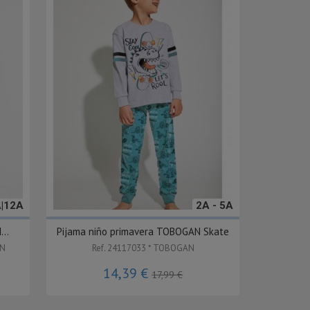
A|12A
2A - 5A
..
Pijama niño primavera TOBOGAN Skate
AN
Ref. 24117033 * TOBOGAN
14,39 €
17,99 €