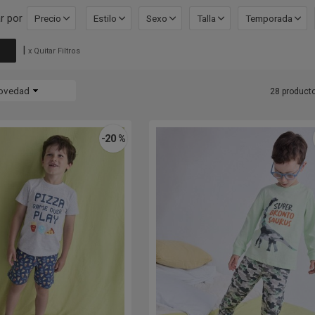
r por
Precio
Estilo
Sexo
Talla
Temporada
|
x Quitar Filtros
ovedad
28 product
-20 %