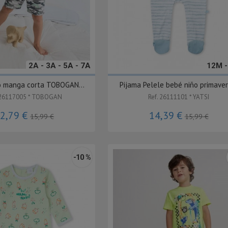
2A - 3A - 5A - 7A
12M 
o manga corta TOBOGAN...
Pijama Pelele bebé niño primavera
 26117005 * TOBOGAN
Ref. 26111101 * YATSI
2,79 €
14,39 €
15,99 €
15,99 €
-10 %