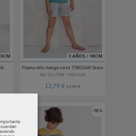
10CM
3 AÑOS / 98CM
N...
Pijama niño manga corta TOBOGAN Skate
Ref. 25117008 * TOBOGAN
12,79 €
15,99 €
-20 %
-10 %
 importante
recuerdan
Haciendo