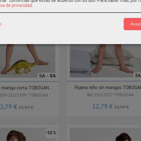
eptar" confirmas que estás de acuerdo con su uso.
Para saber más, por f
ica de privacidad
.
s
Acept
3A
5A - 8A
Pijama niño sin mangas TOBOGAN
o manga corta TOBOGAN...
Ref. 25117023 * TOBOGAN
17009-25117509 * TOBOGAN
12,79 €
2,79 €
15,99 €
15,99 €
-10 %