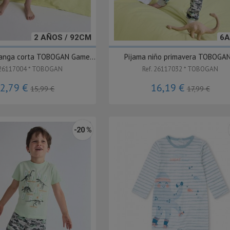
2 AÑOS / 92CM
6A
manga corta TOBOGAN Game...
Pijama niño primavera TOBOGAN.
 26117004 * TOBOGAN
Ref. 26117032 * TOBOGAN
2,79 €
16,19 €
15,99 €
17,99 €
-20 %