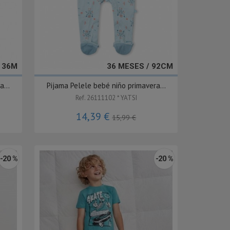
- 36M
36 MESES / 92CM
...
Pijama Pelele bebé niño primavera...
Ref. 26111102 * YATSI
14,39 €
15,99 €
-20 %
-20 %