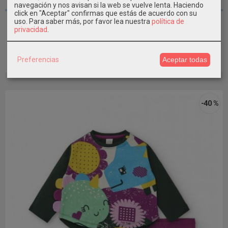
3 AÑOS / 93-98CM
navegación y nos avisan si la web se vuelve lenta. Haciendo
click en "Aceptar" confirmas que estás de acuerdo con su
Vestido Felpa + Pack 2 Leotardos...
uso.
Para saber más, por favor lea nuestra
política de
privacidad
.
31,19 €
51,99 €
Preferencias
Aceptar todas
Añadir a Carrito
-40 %