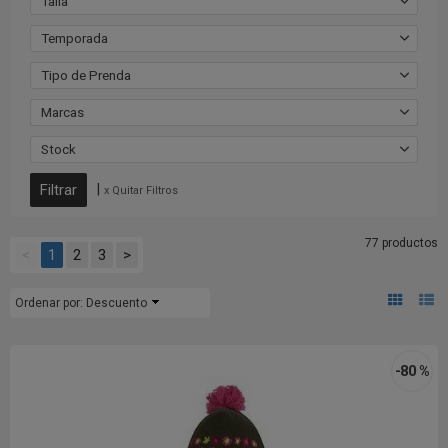
Talla
Temporada
Tipo de Prenda
Marcas
Stock
|
x Quitar Filtros
77 productos
<
1
2
3
>
Ordenar por:
Descuento
-80 %