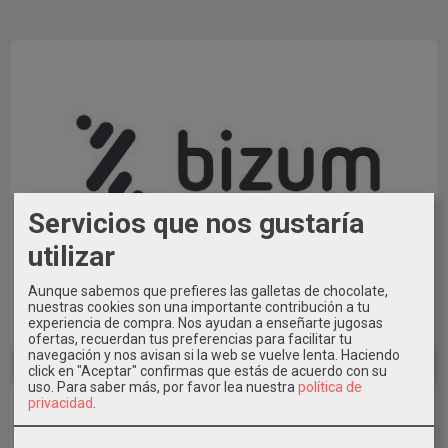
Servicios que nos gustaría
utilizar
También puedes pagar con Bizum al Tfno. 609546971
Aunque sabemos que prefieres las galletas de chocolate,
indicando en Concepto el Nº de Pedido * Elige la Opción de
nuestras cookies son una importante contribución a tu
experiencia de compra. Nos ayudan a enseñarte jugosas
Pago con Transferencia al realizar el pedido.
ofertas, recuerdan tus preferencias para facilitar tu
navegación y nos avisan si la web se vuelve lenta. Haciendo
click en "Aceptar" confirmas que estás de acuerdo con su
uso.
Para saber más, por favor lea nuestra
política de
Marcas
privacidad
.