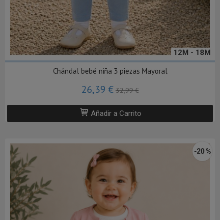
12M - 18M
Chándal bebé niña 3 piezas Mayoral
26,39 €
32,99 €
Añadir a Carrito
-20 %