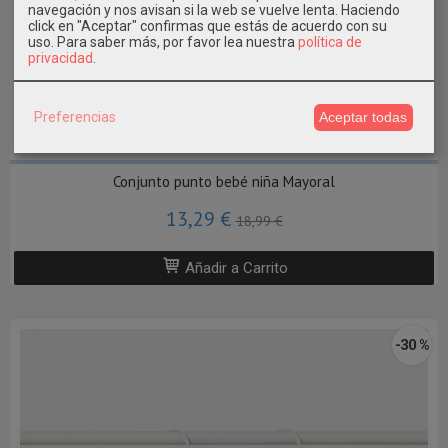
navegación y nos avisan si la web se vuelve lenta. Haciendo
click en "Aceptar" confirmas que estás de acuerdo con su
uso.
Para saber más, por favor lea nuestra
política de
privacidad
.
Preferencias
Aceptar todas
1/2M - 4/6M
Conjunto punto bebé niña Mayoral
13,29 €
18,99 €
Añadir a Carrito
-30 %