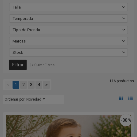
Talla
Temporada
Tipo de Prenda
Marcas
Stock
|
x Quitar Filtros
116 productos
<
1
2
3
4
>
Ordenar por:
Novedad
-30 %