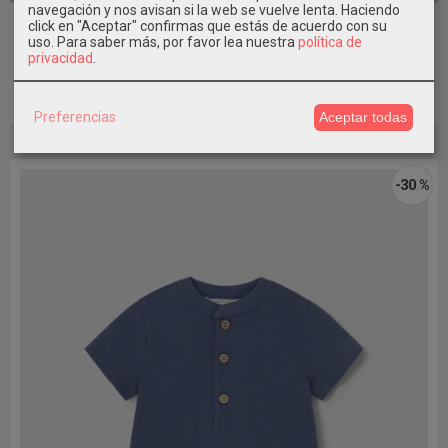
navegación y nos avisan si la web se vuelve lenta. Haciendo
Conjunto Punto bebé niño Mayoral
click en "Aceptar" confirmas que estás de acuerdo con su
uso.
Para saber más, por favor lea nuestra
política de
16,09 €
privacidad
.
22,99 €
Añadir a Carrito
Preferencias
Aceptar todas
-30 %