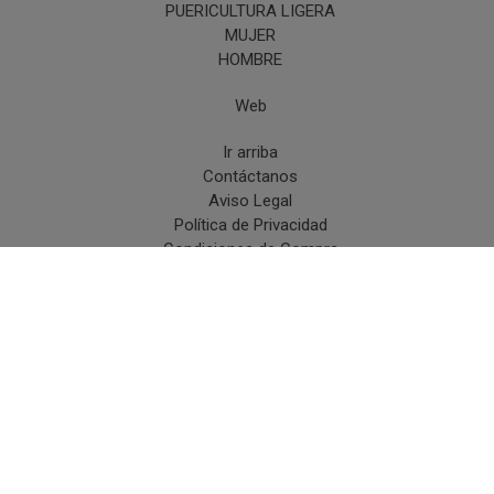
PUERICULTURA LIGERA
MUJER
HOMBRE
Web
Ir arriba
Contáctanos
Aviso Legal
Política de Privacidad
Condiciones de Compra
Desistir de un pedido
Políticas de Cookies
C/Miguel Cuervo,13 (Carretera hacia Benasque - Cerler) -
22430 Graus, Huesca - (España) |
info@modainfantilymuchomas.com |
974540703
|
Whatsapp
974540703
Horario:
Tienda física: Mañanas 10h - 14h Tardes 17h -
20,30h |
Tiempo de Entrega:
Envío Urgente en 24/48 horas
laborables