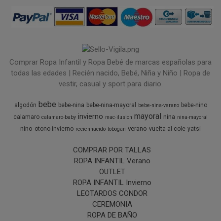
Comprar Ropa Infantil y Ropa Bebé de marcas españolas para
todas las edades | Recién nacido, Bebé, Niña y Niño | Ropa de
vestir, casual y sport para diario.
bebe
algodón
bebe-nina
bebe-nina-mayoral
bebe-nino
bebe-nina-verano
mayoral
invierno
nina
calamaro
calamaro-baby
mac-ilusion
nina-mayoral
nino
verano
otono-invierno
vuelta-al-cole
yatsi
reciennacido
tobogan
COMPRAR POR TALLAS
ROPA INFANTIL Verano
OUTLET
ROPA INFANTIL Invierno
LEOTARDOS CONDOR
CEREMONIA
ROPA DE BAÑO