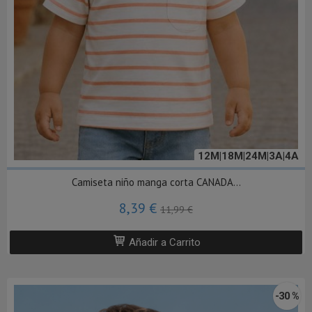
12M|18M|24M|3A|4A
Camiseta niño manga corta CANADA...
8,39 €
11,99 €
Añadir a Carrito
-30 %