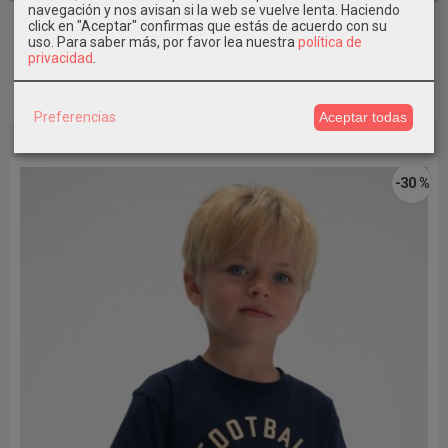
navegación y nos avisan si la web se vuelve lenta. Haciendo
Camiseta niño manga corta MAYORAL
click en "Aceptar" confirmas que estás de acuerdo con su
uso.
Para saber más, por favor lea nuestra
política de
11,19 €
privacidad
.
15,99 €
Añadir a Carrito
Preferencias
Aceptar todas
-30 %