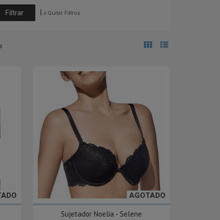
|
x Quitar Filtros
s
TADO
AGOTADO
Sujetador Noelia - Selene