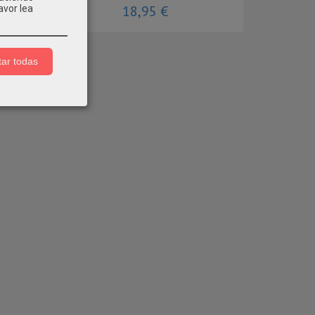
18,95 €
avor lea
ar todas