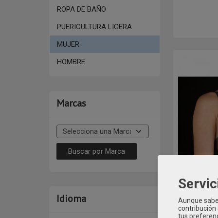
ROPA DE BAÑO
PUERICULTURA LIGERA
MUJER
HOMBRE
Marcas
Servic
Suje
Idioma
Aunque sabem
Mod: Nuria
contribución
tus preferenc