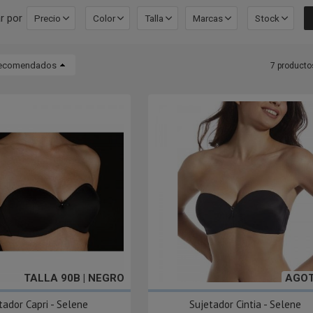
r por
Precio
Color
Talla
Marcas
Stock
ecomendados
7 producto
TALLA 90B | NEGRO
AGO
tador Capri - Selene
Sujetador Cintia - Selene