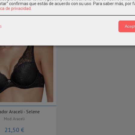
15,95 €
17,50 €
eptar" confirmas que estás de acuerdo con su uso.
Para saber más, por f
ica de privacidad
.
s
Acept
ador Araceli - Selene
Mod: Araceli
21,50 €