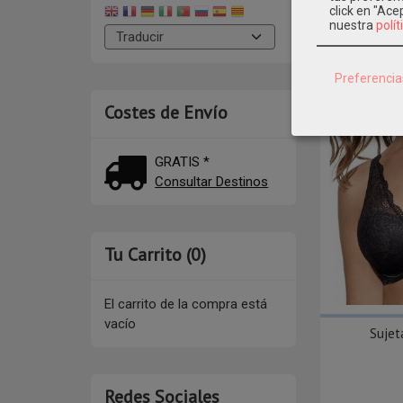
click en "Ac
nuestra
polít
Preferencia
Costes de Envío
GRATIS *
Consultar Destinos
Tu Carrito (0)
El carrito de la compra está
vacío
Sujet
Redes Sociales