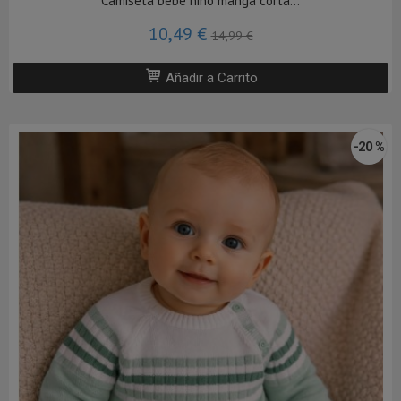
Camiseta bebé niño manga corta...
10,49 €
14,99 €
Añadir a Carrito
-20 %