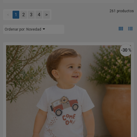
261 productos
<
1
2
3
4
>
Ordenar por:
Novedad
-30 %