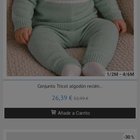
1/2M - 4/6M
Conjunto Tricot algodón recién...
26,39 €
32,99 €
Añadir a Carrito
-30 %