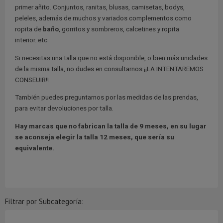
primer añito. Conjuntos, ranitas, blusas, camisetas, bodys,
peleles, además de muchos y variados complementos como
ropita de
baño
, gorritos y sombreros, calcetines y ropita
interior..etc
Si necesitas una talla que no está disponible, o bien más unidades
de la misma talla, no dudes en consultarnos ¡¡LA INTENTAREMOS
CONSEUIR!!
También puedes preguntarnos por las medidas de las prendas,
para evitar devoluciones por talla.
Hay marcas que no fabrican la talla de 9 meses, en su lugar
se aconseja elegir la talla 12 meses, que sería su
equivalente.
Filtrar por Subcategoría: