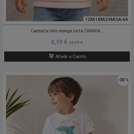
12M|18M|24M|3A|4A
Camiseta niño manga corta CANADA...
8,39 €
11,99 €
Añadir a Carrito
-30 %