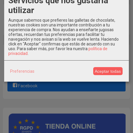
Servicios que nos gustaría
utilizar
Tu Carrito (0)
Aunque sabemos que prefieres las galletas de chocolate,
nuestras cookies son una importante contribución a tu
El carrito de la compra está vacío
experiencia de compra. Nos ayudan a enseñarte jugosas
ofertas, recuerdan tus preferencias para facilitar tu
navegación y nos avisan si la web se vuelve lenta. Haciendo
click en "Aceptar" confirmas que estás de acuerdo con su
uso.
Para saber más, por favor lea nuestra
política de
Redes Sociales
privacidad
.
Instagram
Preferencias
Aceptar todas
Facebook