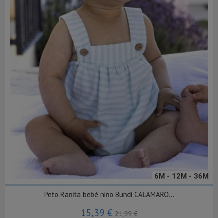
6M - 12M - 36M
Peto Ranita bebé niño Bundi CALAMARO...
15,39 €
21,99 €