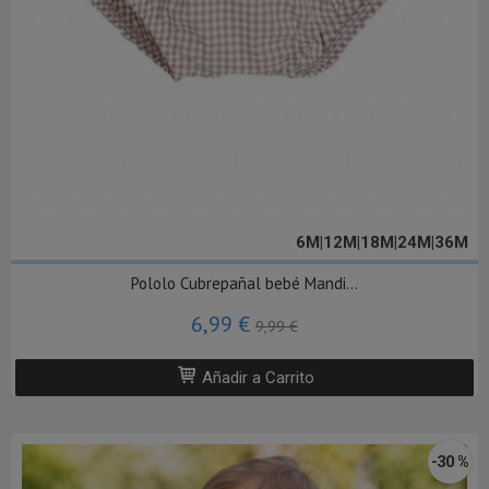
6M|12M|18M|24M|36M
Pololo Cubrepañal bebé Mandi...
6,99 €
9,99 €
Añadir a Carrito
-30 %