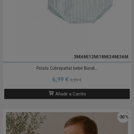
3M|6M|12M|18M|24M|36M
Pololo Cubrepañal bebé Bundi...
6,99 €
9,99 €
Añadir a Carrito
-30 %