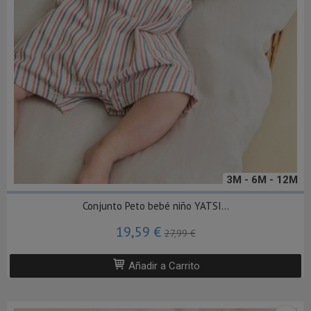
3M - 6M - 12M
Conjunto Peto bebé niño YATSI...
19,59 €
27,99 €
Añadir a Carrito