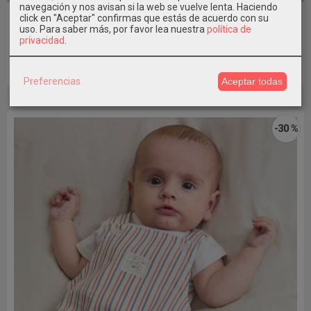
navegación y nos avisan si la web se vuelve lenta. Haciendo
Peto punto Bebé niño Mayoral
click en "Aceptar" confirmas que estás de acuerdo con su
uso.
Para saber más, por favor lea nuestra
política de
11,19 €
privacidad
.
15,99 €
Añadir a Carrito
Preferencias
Aceptar todas
-30 %