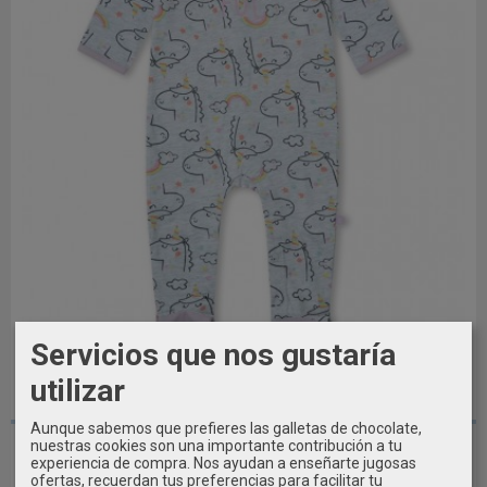
Servicios que nos gustaría
utilizar
18M - 24M - 36M
Aunque sabemos que prefieres las galletas de chocolate,
Pijama Pelele bebé niña primavera...
nuestras cookies son una importante contribución a tu
experiencia de compra. Nos ayudan a enseñarte jugosas
14,39 €
ofertas, recuerdan tus preferencias para facilitar tu
15,99 €