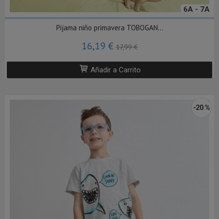
6A - 7A
Pijama niño primavera TOBOGAN...
16,19 €
17,99 €
Añadir a Carrito
-20 %