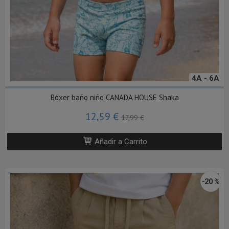
4A - 6A
Bóxer baño niño CANADA HOUSE Shaka
12,59 €
17,99 €
Añadir a Carrito
-20 %