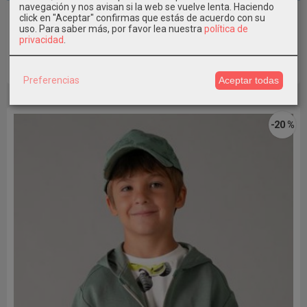
navegación y nos avisan si la web se vuelve lenta. Haciendo
Pantalón lino relaxed Niño Mayoral
click en "Aceptar" confirmas que estás de acuerdo con su
uso.
Para saber más, por favor lea nuestra
política de
26,39 €
32,99 €
privacidad
.
Añadir a Carrito
Preferencias
Aceptar todas
-20 %