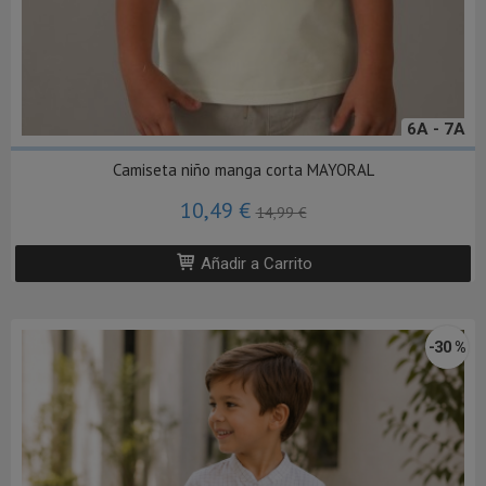
6A - 7A
Camiseta niño manga corta MAYORAL
10,49 €
14,99 €
Añadir a Carrito
-30 %