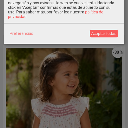
navegación y nos avisan si la web se vuelve lenta. Haciendo
Camiseta interactiva niña manga...
click en "Aceptar" confirmas que estás de acuerdo con su
uso.
Para saber más, por favor lea nuestra
política de
10,49 €
privacidad
.
14,99 €
Añadir a Carrito
Preferencias
Aceptar todas
-30 %