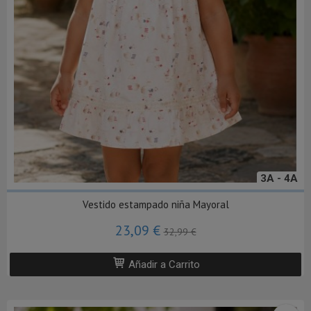
3A - 4A
Vestido estampado niña Mayoral
23,09 €
32,99 €
Añadir a Carrito