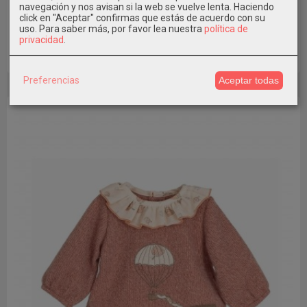
Gorro Ter Unisex Calamaro Baby
navegación y nos avisan si la web se vuelve lenta. Haciendo
click en "Aceptar" confirmas que estás de acuerdo con su
12,99 €
uso.
Para saber más, por favor lea nuestra
política de
privacidad
.
Añadir a Carrito
Preferencias
Aceptar todas