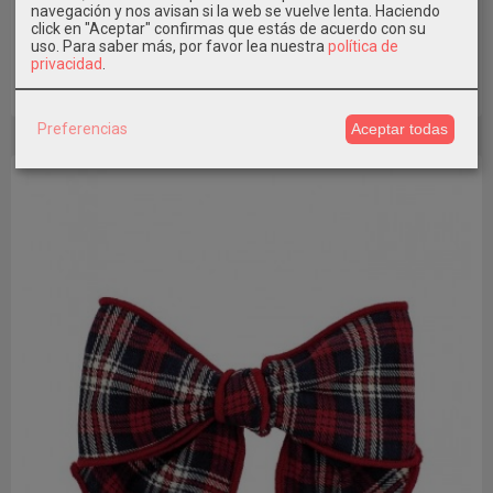
Jesusito Monzón 3 piezas bebé...
navegación y nos avisan si la web se vuelve lenta. Haciendo
click en "Aceptar" confirmas que estás de acuerdo con su
40,99 €
uso.
Para saber más, por favor lea nuestra
política de
privacidad
.
Añadir a Carrito
Preferencias
Aceptar todas